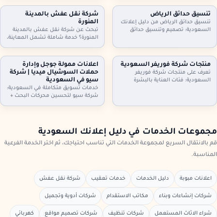
أثاث مكاتب وأجهزة كهربائية. معاينة
مكيفات، ثلاجات، غسالات، أثاث
وتقييم عادل، فك ونقل سريع،
مكاتب، ومحتويات شقق وفلل كاملة.
تنسيق حدائق الرياض
شركة نقل عفش بالمدينة
واستلام فوري. تواصل الآن لتحديد
معاينة وتقييم عادل، فك ونقل،
المنورة
تنسيق حدائق الرياض من دليل إعلانك
الموعد.
واستلام سريع. تواصل الآن.
السعودية: تصميم وتنسيق حدائق
تبحث عن شركة نقل عفش بالمدينة
منازل وفلل واستراحات وأسطح،
المنورة؟ خدمة شاملة تشمل المعاينة،
تركيب ثيل طبيعي وصناعي وعشب
الفك والتركيب، التغليف الاحترافي، نقل
جداري، مظلات وجلسات وإضاءة وري
آمن بسيارات مجهزة، وخيارات رفع
بالتنقيط، شلالات ونوافير وصيانة
للأدوار وتخزين مؤقت عند الحاجة. دليل
منتجات شركة فوريفر السعودية
اعلانات ممولة جوجل وإدارة
شهرية. اطلب معاينة وخطة تصميم
إعلانك السعودية يساعدك تختار
حملات السوشيال ميديا | شركة
تعرف على منتجات شركة فوريفر
تناسب مساحتك
الخدمة المناسبة وتعرف خطوات النقل
سيو في السعودية
السعودية: فئات العناية بالبشرة
والتسعير
والشعر والجسم، منتجات الألوفيرا،
خدمات تسويق متكاملة في السعودية:
المكملات الغذائية ومنتجات النحل…
شركة سيو لتحسين محركات البحث +
مع إرشادات اختيار المنتج المناسب،
اعلانات ممولة جوجل + ادارة حملات
التحقق من الأصالة، وطريقة الطلب
السيوشيال ميديا. خطط واضحة، تتبع
من موزعين داخل السعودية عبر دليل
تحويلات، تقارير شهرية، وتحسين
إعلانك السعودية.
مستمر لرفع العملاء والمبيعات مع
مجموعات الخدمات في دليل إعلانك السعودية
دليل إعلانك السعودية
قم بالانتقال السريع لمجموعة الخدمات التي تناسب احتياجك، ثم اختر الخدمة الفرعية
المناسبة.
اعلانات مبوبة
دليل الخدمات
خدمات تعقيب
شركة نقل عفش
شركات إنشاءات وبناء
مكاتب الاستقدام
شركات أدوية وتجميل
شراء الاثاث المستعمل
شركات تنظيف
شركات تصميم مواقع
كهربائي