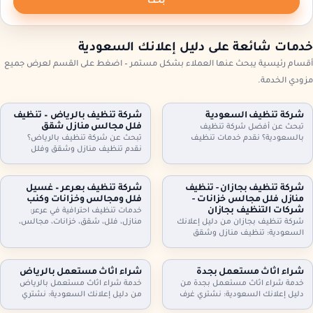
بحث
خدمات شائعة على دليل إعلانك السعودية
أقسام رئيسية يبحث عنها العملاء بشكل مستمر – اضغط على القسم لعرض جميع
مزودي الخدمة.
شركة تنظيف السعودية
شركة تنظيف بالرياض – تنظيف
فلل مجالس منازل شقق
تبحث عن أفضل شركة تنظيف
بالسعودية؟ نقدم خدمات تنظيف
تبحث عن شركة تنظيف بالرياض؟
شاملة للمنازل، الشقق، والفلل، مع
نقدم تنظيف منازل وشقق وفلل
جلي البلاط وتنظيف الكنب بأحدث
ومجالس وكنب وموكيت بالبخار، مع
التقنيات. نظافة مثالية، سرعة، وأسعار
تعقيم اختياري وخطط زيارة مرنة
تنافسية. اطلب خدمتك الآن!
وعقود دورية للمنازل والمكاتب. اطلب
شركة تنظيف بجازان - تنظيف
شركة تنظيف بعرعر – غسيل
تقييمًا مجانيًا وتفاصيل السعر حسب
منازل فلل مجالس خزانات -
فلل ومجالس وخزانات وكنب
المساحة والخدمة.
شركات التنظيف بجازان
خدمات تنظيف احترافية في عرعر:
شركة تنظيف بجازان من دليل إعلانك
منازل، فلل، شقق، خزانات، مجالس،
السعودية: تنظيف منازل وشقق
كنب، موكيت، ستائر وجلي وتلميع
وفلل، مجالس وكنب وموكيت بالبخار،
البلاط. خبراء في التعقيم وإزالة الغبار.
تنظيف مطابخ وحمامات، وتنظيف
اتصل بنا.
وتعقيم الخزانات. خدمة مرنة وزيارات
شراء اثاث مستعمل بجدة
شراء اثاث مستعمل بالرياض
دورية وعقود للمنشآت. اتصل الآن
خدمة شراء اثاث مستعمل بجدة من
خدمة شراء اثاث مستعمل بالرياض
لحجز الموعد.
دليل إعلانك السعودية: نشتري غرف
من دليل إعلانك السعودية: نشتري
نوم، كنب، مجالس، مطابخ، دواليب،
غرف نوم، كنب، مجالس، مطابخ،