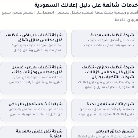
خدمات شائعة على دليل إعلانك السعودية
أقسام رئيسية يبحث عنها العملاء بشكل مستمر – اضغط على القسم لعرض جميع
مزودي الخدمة.
شركة تنظيف السعودية
شركة تنظيف بالرياض – تنظيف
فلل مجالس منازل شقق
تبحث عن أفضل شركة تنظيف
بالسعودية؟ نقدم خدمات تنظيف
تبحث عن شركة تنظيف بالرياض؟
شاملة للمنازل، الشقق، والفلل، مع
نقدم تنظيف منازل وشقق وفلل
جلي البلاط وتنظيف الكنب بأحدث
ومجالس وكنب وموكيت بالبخار، مع
التقنيات. نظافة مثالية، سرعة، وأسعار
تعقيم اختياري وخطط زيارة مرنة
تنافسية. اطلب خدمتك الآن!
وعقود دورية للمنازل والمكاتب. اطلب
شركة تنظيف بجازان - تنظيف
شركة تنظيف بعرعر – غسيل
تقييمًا مجانيًا وتفاصيل السعر حسب
منازل فلل مجالس خزانات -
فلل ومجالس وخزانات وكنب
المساحة والخدمة.
شركات التنظيف بجازان
خدمات تنظيف احترافية في عرعر:
شركة تنظيف بجازان من دليل إعلانك
منازل، فلل، شقق، خزانات، مجالس،
السعودية: تنظيف منازل وشقق
كنب، موكيت، ستائر وجلي وتلميع
وفلل، مجالس وكنب وموكيت بالبخار،
البلاط. خبراء في التعقيم وإزالة الغبار.
تنظيف مطابخ وحمامات، وتنظيف
اتصل بنا.
وتعقيم الخزانات. خدمة مرنة وزيارات
شراء اثاث مستعمل بجدة
شراء اثاث مستعمل بالرياض
دورية وعقود للمنشآت. اتصل الآن
خدمة شراء اثاث مستعمل بجدة من
خدمة شراء اثاث مستعمل بالرياض
لحجز الموعد.
دليل إعلانك السعودية: نشتري غرف
من دليل إعلانك السعودية: نشتري
نوم، كنب، مجالس، مطابخ، دواليب،
غرف نوم، كنب، مجالس، مطابخ،
أثاث مكاتب وأجهزة كهربائية. معاينة
مكيفات، ثلاجات، غسالات، أثاث
وتقييم عادل، فك ونقل سريع،
مكاتب، ومحتويات شقق وفلل كاملة.
تنسيق حدائق الرياض
شركة نقل عفش بالمدينة
واستلام فوري. تواصل الآن لتحديد
معاينة وتقييم عادل، فك ونقل،
المنورة
تنسيق حدائق الرياض من دليل إعلانك