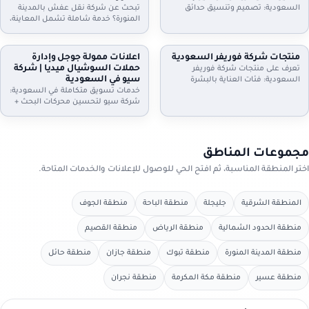
الموعد.
واستلام سريع. تواصل الآن.
السعودية: تصميم وتنسيق حدائق
تبحث عن شركة نقل عفش بالمدينة
منازل وفلل واستراحات وأسطح،
المنورة؟ خدمة شاملة تشمل المعاينة،
تركيب ثيل طبيعي وصناعي وعشب
الفك والتركيب، التغليف الاحترافي، نقل
جداري، مظلات وجلسات وإضاءة وري
آمن بسيارات مجهزة، وخيارات رفع
بالتنقيط، شلالات ونوافير وصيانة
للأدوار وتخزين مؤقت عند الحاجة. دليل
منتجات شركة فوريفر السعودية
اعلانات ممولة جوجل وإدارة
شهرية. اطلب معاينة وخطة تصميم
إعلانك السعودية يساعدك تختار
حملات السوشيال ميديا | شركة
تعرف على منتجات شركة فوريفر
تناسب مساحتك
الخدمة المناسبة وتعرف خطوات النقل
سيو في السعودية
السعودية: فئات العناية بالبشرة
والتسعير
والشعر والجسم، منتجات الألوفيرا،
خدمات تسويق متكاملة في السعودية:
المكملات الغذائية ومنتجات النحل…
شركة سيو لتحسين محركات البحث +
مع إرشادات اختيار المنتج المناسب،
اعلانات ممولة جوجل + ادارة حملات
التحقق من الأصالة، وطريقة الطلب
السيوشيال ميديا. خطط واضحة، تتبع
من موزعين داخل السعودية عبر دليل
تحويلات، تقارير شهرية، وتحسين
إعلانك السعودية.
مستمر لرفع العملاء والمبيعات مع
مجموعات المناطق
دليل إعلانك السعودية
اختر المنطقة المناسبة، ثم افتح الحي للوصول للإعلانات والخدمات المتاحة.
المنطقة الشرقية
جليجلة
منطقة الباحة
منطقة الجوف
منطقة الحدود الشمالية
منطقة الرياض
منطقة القصيم
منطقة المدينة المنورة
منطقة تبوك
منطقة جازان
منطقة حائل
منطقة عسير
منطقة مكة المكرمة
منطقة نجران