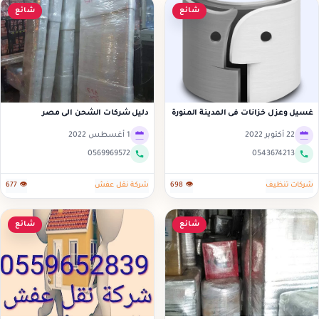
شائع
شائع
غسيل وعزل خزانات فى المدينة المنورة
دليل شركات الشحن الى مصر
0545152579
22 أكتوبر 2022
1 أغسطس 2022
0569969572
0543674213
شركات تنظيف
👁 698
شركة نقل عفش
👁 677
شائع
شائع