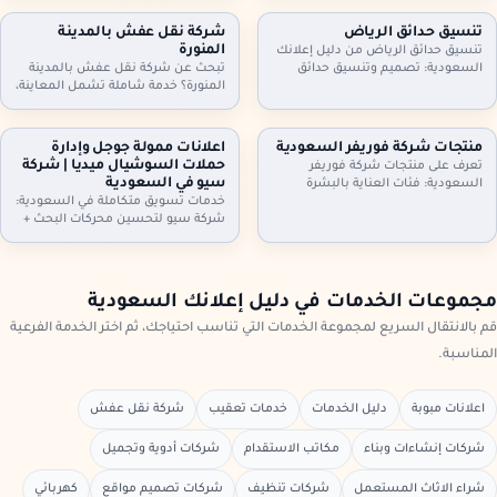
أثاث مكاتب وأجهزة كهربائية. معاينة
مكيفات، ثلاجات، غسالات، أثاث
وتقييم عادل، فك ونقل سريع،
مكاتب، ومحتويات شقق وفلل كاملة.
تنسيق حدائق الرياض
شركة نقل عفش بالمدينة
واستلام فوري. تواصل الآن لتحديد
معاينة وتقييم عادل، فك ونقل،
المنورة
تنسيق حدائق الرياض من دليل إعلانك
الموعد.
واستلام سريع. تواصل الآن.
السعودية: تصميم وتنسيق حدائق
تبحث عن شركة نقل عفش بالمدينة
منازل وفلل واستراحات وأسطح،
المنورة؟ خدمة شاملة تشمل المعاينة،
تركيب ثيل طبيعي وصناعي وعشب
الفك والتركيب، التغليف الاحترافي، نقل
جداري، مظلات وجلسات وإضاءة وري
آمن بسيارات مجهزة، وخيارات رفع
بالتنقيط، شلالات ونوافير وصيانة
للأدوار وتخزين مؤقت عند الحاجة. دليل
منتجات شركة فوريفر السعودية
اعلانات ممولة جوجل وإدارة
شهرية. اطلب معاينة وخطة تصميم
إعلانك السعودية يساعدك تختار
حملات السوشيال ميديا | شركة
تعرف على منتجات شركة فوريفر
تناسب مساحتك
الخدمة المناسبة وتعرف خطوات النقل
سيو في السعودية
السعودية: فئات العناية بالبشرة
والتسعير
والشعر والجسم، منتجات الألوفيرا،
خدمات تسويق متكاملة في السعودية:
المكملات الغذائية ومنتجات النحل…
شركة سيو لتحسين محركات البحث +
مع إرشادات اختيار المنتج المناسب،
اعلانات ممولة جوجل + ادارة حملات
التحقق من الأصالة، وطريقة الطلب
السيوشيال ميديا. خطط واضحة، تتبع
من موزعين داخل السعودية عبر دليل
تحويلات، تقارير شهرية، وتحسين
إعلانك السعودية.
مستمر لرفع العملاء والمبيعات مع
مجموعات الخدمات في دليل إعلانك السعودية
دليل إعلانك السعودية
قم بالانتقال السريع لمجموعة الخدمات التي تناسب احتياجك، ثم اختر الخدمة الفرعية
المناسبة.
اعلانات مبوبة
دليل الخدمات
خدمات تعقيب
شركة نقل عفش
شركات إنشاءات وبناء
مكاتب الاستقدام
شركات أدوية وتجميل
شراء الاثاث المستعمل
شركات تنظيف
شركات تصميم مواقع
كهربائي