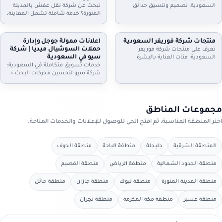
الموعد.
واستلام سريع. تواصل الآن.
السعودية: تصميم وتنسيق حدائق
تبحث عن شركة نقل عفش بالمدينة
منازل وفلل واستراحات وأسطح،
المنورة؟ خدمة شاملة تشمل المعاينة،
تركيب ثيل طبيعي وصناعي وعشب
الفك والتركيب، التغليف الاحترافي، نقل
جداري، مظلات وجلسات وإضاءة وري
آمن بسيارات مجهزة، وخيارات رفع
بالتنقيط، شلالات ونوافير وصيانة
للأدوار وتخزين مؤقت عند الحاجة. دليل
منتجات شركة فوريفر السعودية
اعلانات ممولة جوجل وإدارة
شهرية. اطلب معاينة وخطة تصميم
إعلانك السعودية يساعدك تختار
حملات السوشيال ميديا | شركة
تعرف على منتجات شركة فوريفر
تناسب مساحتك
الخدمة المناسبة وتعرف خطوات النقل
سيو في السعودية
السعودية: فئات العناية بالبشرة
والتسعير
والشعر والجسم، منتجات الألوفيرا،
خدمات تسويق متكاملة في السعودية:
المكملات الغذائية ومنتجات النحل…
شركة سيو لتحسين محركات البحث +
مع إرشادات اختيار المنتج المناسب،
اعلانات ممولة جوجل + ادارة حملات
التحقق من الأصالة، وطريقة الطلب
السيوشيال ميديا. خطط واضحة، تتبع
من موزعين داخل السعودية عبر دليل
تحويلات، تقارير شهرية، وتحسين
إعلانك السعودية.
مستمر لرفع العملاء والمبيعات مع
مجموعات المناطق
دليل إعلانك السعودية
اختر المنطقة المناسبة، ثم افتح الحي للوصول للإعلانات والخدمات المتاحة.
المنطقة الشرقية
جليجلة
منطقة الباحة
منطقة الجوف
منطقة الحدود الشمالية
منطقة الرياض
منطقة القصيم
منطقة المدينة المنورة
منطقة تبوك
منطقة جازان
منطقة حائل
منطقة عسير
منطقة مكة المكرمة
منطقة نجران