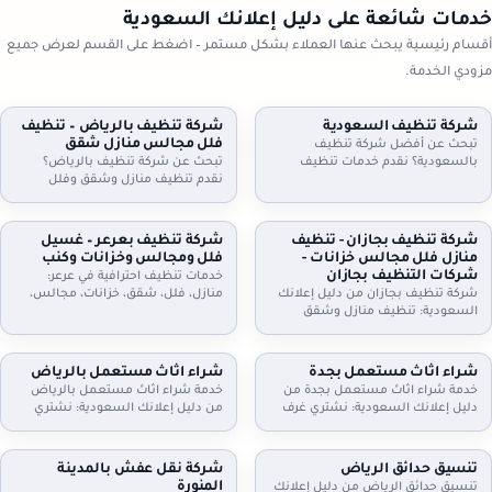
خدمات شائعة على دليل إعلانك السعودية
أقسام رئيسية يبحث عنها العملاء بشكل مستمر – اضغط على القسم لعرض جميع
مزودي الخدمة.
شركة تنظيف السعودية
شركة تنظيف بالرياض – تنظيف
فلل مجالس منازل شقق
تبحث عن أفضل شركة تنظيف
بالسعودية؟ نقدم خدمات تنظيف
تبحث عن شركة تنظيف بالرياض؟
شاملة للمنازل، الشقق، والفلل، مع
نقدم تنظيف منازل وشقق وفلل
جلي البلاط وتنظيف الكنب بأحدث
ومجالس وكنب وموكيت بالبخار، مع
التقنيات. نظافة مثالية، سرعة، وأسعار
تعقيم اختياري وخطط زيارة مرنة
تنافسية. اطلب خدمتك الآن!
وعقود دورية للمنازل والمكاتب. اطلب
شركة تنظيف بجازان - تنظيف
شركة تنظيف بعرعر – غسيل
تقييمًا مجانيًا وتفاصيل السعر حسب
منازل فلل مجالس خزانات -
فلل ومجالس وخزانات وكنب
المساحة والخدمة.
شركات التنظيف بجازان
خدمات تنظيف احترافية في عرعر:
شركة تنظيف بجازان من دليل إعلانك
منازل، فلل، شقق، خزانات، مجالس،
السعودية: تنظيف منازل وشقق
كنب، موكيت، ستائر وجلي وتلميع
وفلل، مجالس وكنب وموكيت بالبخار،
البلاط. خبراء في التعقيم وإزالة الغبار.
تنظيف مطابخ وحمامات، وتنظيف
اتصل بنا.
وتعقيم الخزانات. خدمة مرنة وزيارات
شراء اثاث مستعمل بجدة
شراء اثاث مستعمل بالرياض
دورية وعقود للمنشآت. اتصل الآن
خدمة شراء اثاث مستعمل بجدة من
خدمة شراء اثاث مستعمل بالرياض
لحجز الموعد.
دليل إعلانك السعودية: نشتري غرف
من دليل إعلانك السعودية: نشتري
نوم، كنب، مجالس، مطابخ، دواليب،
غرف نوم، كنب، مجالس، مطابخ،
أثاث مكاتب وأجهزة كهربائية. معاينة
مكيفات، ثلاجات، غسالات، أثاث
وتقييم عادل، فك ونقل سريع،
مكاتب، ومحتويات شقق وفلل كاملة.
تنسيق حدائق الرياض
شركة نقل عفش بالمدينة
واستلام فوري. تواصل الآن لتحديد
معاينة وتقييم عادل، فك ونقل،
المنورة
تنسيق حدائق الرياض من دليل إعلانك