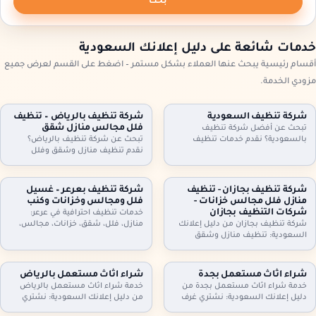
بحث
خدمات شائعة على دليل إعلانك السعودية
أقسام رئيسية يبحث عنها العملاء بشكل مستمر – اضغط على القسم لعرض جميع
مزودي الخدمة.
شركة تنظيف السعودية
شركة تنظيف بالرياض – تنظيف
فلل مجالس منازل شقق
تبحث عن أفضل شركة تنظيف
بالسعودية؟ نقدم خدمات تنظيف
تبحث عن شركة تنظيف بالرياض؟
شاملة للمنازل، الشقق، والفلل، مع
نقدم تنظيف منازل وشقق وفلل
جلي البلاط وتنظيف الكنب بأحدث
ومجالس وكنب وموكيت بالبخار، مع
التقنيات. نظافة مثالية، سرعة، وأسعار
تعقيم اختياري وخطط زيارة مرنة
تنافسية. اطلب خدمتك الآن!
وعقود دورية للمنازل والمكاتب. اطلب
شركة تنظيف بجازان - تنظيف
شركة تنظيف بعرعر – غسيل
تقييمًا مجانيًا وتفاصيل السعر حسب
منازل فلل مجالس خزانات -
فلل ومجالس وخزانات وكنب
المساحة والخدمة.
شركات التنظيف بجازان
خدمات تنظيف احترافية في عرعر:
شركة تنظيف بجازان من دليل إعلانك
منازل، فلل، شقق، خزانات، مجالس،
السعودية: تنظيف منازل وشقق
كنب، موكيت، ستائر وجلي وتلميع
وفلل، مجالس وكنب وموكيت بالبخار،
البلاط. خبراء في التعقيم وإزالة الغبار.
تنظيف مطابخ وحمامات، وتنظيف
اتصل بنا.
وتعقيم الخزانات. خدمة مرنة وزيارات
شراء اثاث مستعمل بجدة
شراء اثاث مستعمل بالرياض
دورية وعقود للمنشآت. اتصل الآن
خدمة شراء اثاث مستعمل بجدة من
خدمة شراء اثاث مستعمل بالرياض
لحجز الموعد.
دليل إعلانك السعودية: نشتري غرف
من دليل إعلانك السعودية: نشتري
نوم، كنب، مجالس، مطابخ، دواليب،
غرف نوم، كنب، مجالس، مطابخ،