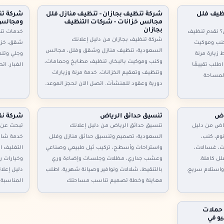
ظيف فلل
شركة تنظيف بجازان - تنظيف منازل فلل
شركة تن
مجالس خزانات - شركات التنظيف
ومجالس 
بجازان
؟ نقدم تنظيف
خدمات تنظ
شركة تنظيف بجازان من دليل إعلانك
نب وموكيت
شقق، خزا
السعودية: تنظيف منازل وشقق وفلل، مجالس
 زيارة مرنة
وجلي وتلمي
وكنب وموكيت بالبخار، تنظيف مطابخ وحمامات،
اطلب تقييمًا
الغبار. ات
وتنظيف وتعقيم الخزانات. خدمة مرنة وزيارات
لمساحة
دورية وعقود للمنشآت. اتصل الآن لحجز الموعد.
اض
تنسيق حدائق الرياض
شركة نق
اض من دليل
تنسيق حدائق الرياض من دليل إعلانك
تبحث عن 
وم، كنب،
السعودية: تصميم وتنسيق حدائق منازل وفلل
خدمة شامل
ت، غسالات،
واستراحات وأسطح، تركيب ثيل طبيعي وصناعي
التغليف ا
ل كاملة.
وعشب جداري، مظلات وجلسات وإضاءة وري
وخيارات ر
واستلام سريع.
بالتنقيط، شلالات ونوافير وصيانة شهرية. اطلب
دليل إعلا
معاينة وخطة تصميم تناسب مساحتك
المناسبة 
 حملات
و في