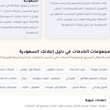
السعودية
فئات العناية بالبشرة والشعر والجسم، منتجات
خدمات تسويق متكاملة في السع
الألوفيرا، المكملات الغذائية ومنتجات النحل…
سيو لتحسين محركات البحث + اع
مع إرشادات اختيار المنتج المناسب، التحقق من
جوجل + ادارة حملات السيوشيال
الأصالة، وطريقة الطلب من موزعين داخل
واضحة، تتبع تحويلات، تقارير ش
السعودية عبر دليل إعلانك السعودية.
مستمر لرفع العملاء والمبيعات 
السعودية
مجموعات الخدمات في دليل إعلانك السعودية
قم بالانتقال السريع لمجموعة الخدمات التي تناسب احتياجك، ثم اختر الخدمة الفرعية ا
اعلانات مبوبة
دليل الخدمات
خدمات تعقيب
شركة نقل عفش
شركات إنشاء
شركات تصميم مواقع
كهربائي
تصميم - تنفيذ ديكورات
نجار
مكاتب خادمات 
شيخ روحاني
شركة شحن
شركة رش مبيدات
تفصيل - تنجيد
صيدليات ودوا
اعلانات مبوبة
اعلانات مبوبة: قسم شامل يختصر عليك البحث ويجمع لك الخيارات.