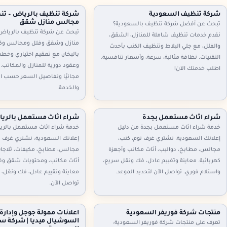
شركة تنظيف السعودية
شركة تنظيف بالرياض – تن
مجالس منازل شقق
تبحث عن أفضل شركة تنظيف بالسعودية؟
تبحث عن شركة تنظيف بالرياض
نقدم خدمات تنظيف شاملة للمنازل، الشقق،
منازل وشقق وفلل ومجالس وك
والفلل، مع جلي البلاط وتنظيف الكنب بأحدث
بالبخار، مع تعقيم اختياري وخطط
التقنيات. نظافة مثالية، سرعة، وأسعار تنافسية.
وعقود دورية للمنازل والمكاتب. 
اطلب خدمتك الآن!
مجانيًا وتفاصيل السعر حسب ا
والخدمة.
شراء اثاث مستعمل بجدة
شراء اثاث مستعمل بالري
خدمة شراء اثاث مستعمل بجدة من دليل
خدمة شراء اثاث مستعمل بالري
إعلانك السعودية: نشتري غرف نوم، كنب،
إعلانك السعودية: نشتري غرف ن
مجالس، مطابخ، دواليب، أثاث مكاتب وأجهزة
مجالس، مطابخ، مكيفات، ثلاجا
كهربائية. معاينة وتقييم عادل، فك ونقل سريع،
أثاث مكاتب، ومحتويات شقق وفل
واستلام فوري. تواصل الآن لتحديد الموعد.
معاينة وتقييم عادل، فك ونقل، 
تواصل الآن.
منتجات شركة فوريفر السعودية
اعلانات ممولة جوجل وإدارة
السوشيال ميديا | شركة سي
تعرف على منتجات شركة فوريفر السعودية: