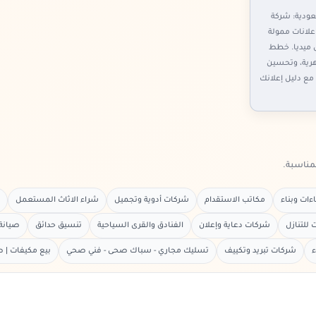
ودية: شركة
لانات ممولة
 ميديا. خطط
هرية، وتحسين
مع دليل إعلانك
لمناسبة.
ات وبناء
مكاتب الاستقدام
شركات أدوية وتجميل
شراء الاثاث المستعمل
للتنازل
شركات دعاية وإعلان
الفنادق والقرى السياحية
تنسيق حدائق
صيانة
ء
شركات تبريد وتكييف
تسليك مجاري - سباك صحى - فني صحي
بيع مكيفات | ص