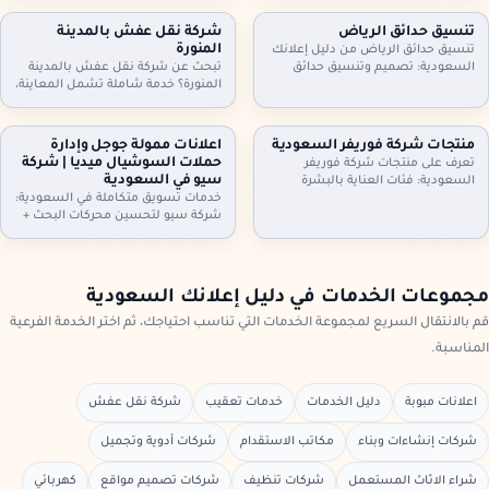
أثاث مكاتب وأجهزة كهربائية. معاينة
مكيفات، ثلاجات، غسالات، أثاث
وتقييم عادل، فك ونقل سريع،
مكاتب، ومحتويات شقق وفلل كاملة.
تنسيق حدائق الرياض
شركة نقل عفش بالمدينة
واستلام فوري. تواصل الآن لتحديد
معاينة وتقييم عادل، فك ونقل،
المنورة
تنسيق حدائق الرياض من دليل إعلانك
الموعد.
واستلام سريع. تواصل الآن.
السعودية: تصميم وتنسيق حدائق
تبحث عن شركة نقل عفش بالمدينة
منازل وفلل واستراحات وأسطح،
المنورة؟ خدمة شاملة تشمل المعاينة،
تركيب ثيل طبيعي وصناعي وعشب
الفك والتركيب، التغليف الاحترافي، نقل
جداري، مظلات وجلسات وإضاءة وري
آمن بسيارات مجهزة، وخيارات رفع
بالتنقيط، شلالات ونوافير وصيانة
للأدوار وتخزين مؤقت عند الحاجة. دليل
منتجات شركة فوريفر السعودية
اعلانات ممولة جوجل وإدارة
شهرية. اطلب معاينة وخطة تصميم
إعلانك السعودية يساعدك تختار
حملات السوشيال ميديا | شركة
تعرف على منتجات شركة فوريفر
تناسب مساحتك
الخدمة المناسبة وتعرف خطوات النقل
سيو في السعودية
السعودية: فئات العناية بالبشرة
والتسعير
والشعر والجسم، منتجات الألوفيرا،
خدمات تسويق متكاملة في السعودية:
المكملات الغذائية ومنتجات النحل…
شركة سيو لتحسين محركات البحث +
مع إرشادات اختيار المنتج المناسب،
اعلانات ممولة جوجل + ادارة حملات
التحقق من الأصالة، وطريقة الطلب
السيوشيال ميديا. خطط واضحة، تتبع
من موزعين داخل السعودية عبر دليل
تحويلات، تقارير شهرية، وتحسين
إعلانك السعودية.
مستمر لرفع العملاء والمبيعات مع
مجموعات الخدمات في دليل إعلانك السعودية
دليل إعلانك السعودية
قم بالانتقال السريع لمجموعة الخدمات التي تناسب احتياجك، ثم اختر الخدمة الفرعية
المناسبة.
اعلانات مبوبة
دليل الخدمات
خدمات تعقيب
شركة نقل عفش
شركات إنشاءات وبناء
مكاتب الاستقدام
شركات أدوية وتجميل
شراء الاثاث المستعمل
شركات تنظيف
شركات تصميم مواقع
كهربائي