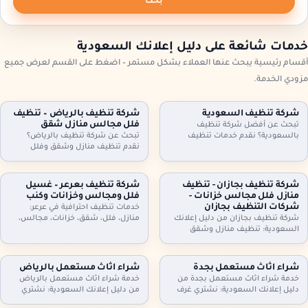
بحث
خدمات شائعة على دليل إعلانك السعودية
أقسام رئيسية يبحث عنها العملاء بشكل مستمر – اضغط على القسم لعرض جميع
مزودي الخدمة.
شركة تنظيف السعودية
شركة تنظيف بالرياض – تنظيف
فلل مجالس منازل شقق
تبحث عن أفضل شركة تنظيف
بالسعودية؟ نقدم خدمات تنظيف
تبحث عن شركة تنظيف بالرياض؟
شاملة للمنازل، الشقق، والفلل، مع
نقدم تنظيف منازل وشقق وفلل
جلي البلاط وتنظيف الكنب بأحدث
ومجالس وكنب وموكيت بالبخار، مع
التقنيات. نظافة مثالية، سرعة، وأسعار
تعقيم اختياري وخطط زيارة مرنة
تنافسية. اطلب خدمتك الآن!
وعقود دورية للمنازل والمكاتب. اطلب
شركة تنظيف بجازان - تنظيف
شركة تنظيف بعرعر – غسيل
تقييمًا مجانيًا وتفاصيل السعر حسب
منازل فلل مجالس خزانات -
فلل ومجالس وخزانات وكنب
المساحة والخدمة.
شركات التنظيف بجازان
خدمات تنظيف احترافية في عرعر:
شركة تنظيف بجازان من دليل إعلانك
منازل، فلل، شقق، خزانات، مجالس،
السعودية: تنظيف منازل وشقق
كنب، موكيت، ستائر وجلي وتلميع
وفلل، مجالس وكنب وموكيت بالبخار،
البلاط. خبراء في التعقيم وإزالة الغبار.
تنظيف مطابخ وحمامات، وتنظيف
اتصل بنا.
وتعقيم الخزانات. خدمة مرنة وزيارات
شراء اثاث مستعمل بجدة
شراء اثاث مستعمل بالرياض
دورية وعقود للمنشآت. اتصل الآن
خدمة شراء اثاث مستعمل بجدة من
خدمة شراء اثاث مستعمل بالرياض
لحجز الموعد.
دليل إعلانك السعودية: نشتري غرف
من دليل إعلانك السعودية: نشتري
نوم، كنب، مجالس، مطابخ، دواليب،
غرف نوم، كنب، مجالس، مطابخ،