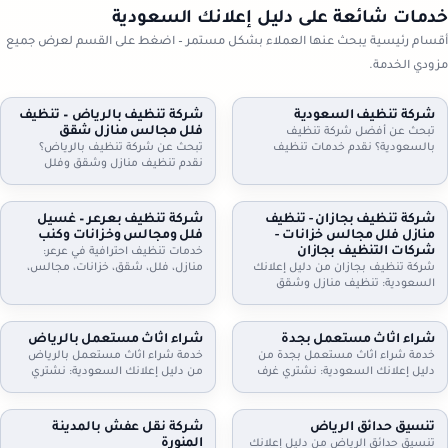
خدمات شائعة على دليل إعلانك السعودية
أقسام رئيسية يبحث عنها العملاء بشكل مستمر – اضغط على القسم لعرض جميع
مزودي الخدمة.
شركة تنظيف السعودية
شركة تنظيف بالرياض – تنظيف
فلل مجالس منازل شقق
تبحث عن أفضل شركة تنظيف
بالسعودية؟ نقدم خدمات تنظيف
تبحث عن شركة تنظيف بالرياض؟
شاملة للمنازل، الشقق، والفلل، مع
نقدم تنظيف منازل وشقق وفلل
جلي البلاط وتنظيف الكنب بأحدث
ومجالس وكنب وموكيت بالبخار، مع
التقنيات. نظافة مثالية، سرعة، وأسعار
تعقيم اختياري وخطط زيارة مرنة
تنافسية. اطلب خدمتك الآن!
وعقود دورية للمنازل والمكاتب. اطلب
شركة تنظيف بجازان - تنظيف
شركة تنظيف بعرعر – غسيل
تقييمًا مجانيًا وتفاصيل السعر حسب
منازل فلل مجالس خزانات -
فلل ومجالس وخزانات وكنب
المساحة والخدمة.
شركات التنظيف بجازان
خدمات تنظيف احترافية في عرعر:
شركة تنظيف بجازان من دليل إعلانك
منازل، فلل، شقق، خزانات، مجالس،
السعودية: تنظيف منازل وشقق
كنب، موكيت، ستائر وجلي وتلميع
وفلل، مجالس وكنب وموكيت بالبخار،
البلاط. خبراء في التعقيم وإزالة الغبار.
تنظيف مطابخ وحمامات، وتنظيف
اتصل بنا.
وتعقيم الخزانات. خدمة مرنة وزيارات
شراء اثاث مستعمل بجدة
شراء اثاث مستعمل بالرياض
دورية وعقود للمنشآت. اتصل الآن
خدمة شراء اثاث مستعمل بجدة من
خدمة شراء اثاث مستعمل بالرياض
لحجز الموعد.
دليل إعلانك السعودية: نشتري غرف
من دليل إعلانك السعودية: نشتري
نوم، كنب، مجالس، مطابخ، دواليب،
غرف نوم، كنب، مجالس، مطابخ،
أثاث مكاتب وأجهزة كهربائية. معاينة
مكيفات، ثلاجات، غسالات، أثاث
وتقييم عادل، فك ونقل سريع،
مكاتب، ومحتويات شقق وفلل كاملة.
تنسيق حدائق الرياض
شركة نقل عفش بالمدينة
واستلام فوري. تواصل الآن لتحديد
معاينة وتقييم عادل، فك ونقل،
المنورة
تنسيق حدائق الرياض من دليل إعلانك