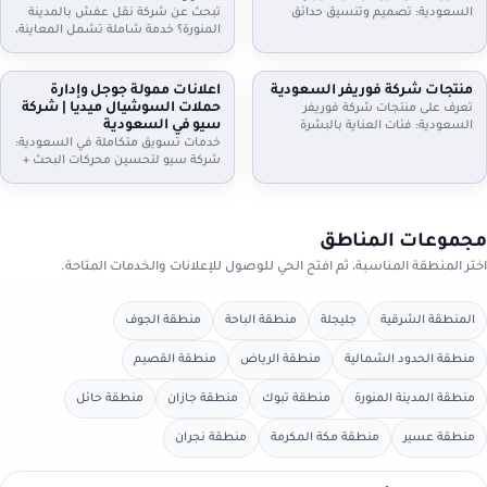
الموعد.
واستلام سريع. تواصل الآن.
السعودية: تصميم وتنسيق حدائق
تبحث عن شركة نقل عفش بالمدينة
منازل وفلل واستراحات وأسطح،
المنورة؟ خدمة شاملة تشمل المعاينة،
تركيب ثيل طبيعي وصناعي وعشب
الفك والتركيب، التغليف الاحترافي، نقل
جداري، مظلات وجلسات وإضاءة وري
آمن بسيارات مجهزة، وخيارات رفع
بالتنقيط، شلالات ونوافير وصيانة
للأدوار وتخزين مؤقت عند الحاجة. دليل
منتجات شركة فوريفر السعودية
اعلانات ممولة جوجل وإدارة
شهرية. اطلب معاينة وخطة تصميم
إعلانك السعودية يساعدك تختار
حملات السوشيال ميديا | شركة
تعرف على منتجات شركة فوريفر
تناسب مساحتك
الخدمة المناسبة وتعرف خطوات النقل
سيو في السعودية
السعودية: فئات العناية بالبشرة
والتسعير
والشعر والجسم، منتجات الألوفيرا،
خدمات تسويق متكاملة في السعودية:
المكملات الغذائية ومنتجات النحل…
شركة سيو لتحسين محركات البحث +
مع إرشادات اختيار المنتج المناسب،
اعلانات ممولة جوجل + ادارة حملات
التحقق من الأصالة، وطريقة الطلب
السيوشيال ميديا. خطط واضحة، تتبع
من موزعين داخل السعودية عبر دليل
تحويلات، تقارير شهرية، وتحسين
إعلانك السعودية.
مستمر لرفع العملاء والمبيعات مع
مجموعات المناطق
دليل إعلانك السعودية
اختر المنطقة المناسبة، ثم افتح الحي للوصول للإعلانات والخدمات المتاحة.
المنطقة الشرقية
جليجلة
منطقة الباحة
منطقة الجوف
منطقة الحدود الشمالية
منطقة الرياض
منطقة القصيم
منطقة المدينة المنورة
منطقة تبوك
منطقة جازان
منطقة حائل
منطقة عسير
منطقة مكة المكرمة
منطقة نجران