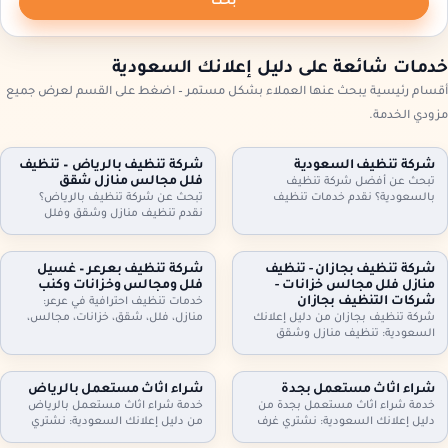
بحث
خدمات شائعة على دليل إعلانك السعودية
أقسام رئيسية يبحث عنها العملاء بشكل مستمر – اضغط على القسم لعرض جميع
مزودي الخدمة.
شركة تنظيف السعودية
شركة تنظيف بالرياض – تنظيف
فلل مجالس منازل شقق
تبحث عن أفضل شركة تنظيف
بالسعودية؟ نقدم خدمات تنظيف
تبحث عن شركة تنظيف بالرياض؟
شاملة للمنازل، الشقق، والفلل، مع
نقدم تنظيف منازل وشقق وفلل
جلي البلاط وتنظيف الكنب بأحدث
ومجالس وكنب وموكيت بالبخار، مع
التقنيات. نظافة مثالية، سرعة، وأسعار
تعقيم اختياري وخطط زيارة مرنة
تنافسية. اطلب خدمتك الآن!
وعقود دورية للمنازل والمكاتب. اطلب
شركة تنظيف بجازان - تنظيف
شركة تنظيف بعرعر – غسيل
تقييمًا مجانيًا وتفاصيل السعر حسب
منازل فلل مجالس خزانات -
فلل ومجالس وخزانات وكنب
المساحة والخدمة.
شركات التنظيف بجازان
خدمات تنظيف احترافية في عرعر:
شركة تنظيف بجازان من دليل إعلانك
منازل، فلل، شقق، خزانات، مجالس،
السعودية: تنظيف منازل وشقق
كنب، موكيت، ستائر وجلي وتلميع
وفلل، مجالس وكنب وموكيت بالبخار،
البلاط. خبراء في التعقيم وإزالة الغبار.
تنظيف مطابخ وحمامات، وتنظيف
اتصل بنا.
وتعقيم الخزانات. خدمة مرنة وزيارات
شراء اثاث مستعمل بجدة
شراء اثاث مستعمل بالرياض
دورية وعقود للمنشآت. اتصل الآن
خدمة شراء اثاث مستعمل بجدة من
خدمة شراء اثاث مستعمل بالرياض
لحجز الموعد.
دليل إعلانك السعودية: نشتري غرف
من دليل إعلانك السعودية: نشتري
نوم، كنب، مجالس، مطابخ، دواليب،
غرف نوم، كنب، مجالس، مطابخ،