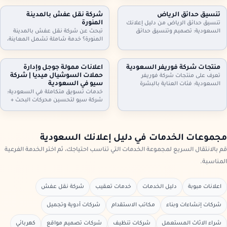
أثاث مكاتب وأجهزة كهربائية. معاينة
مكيفات، ثلاجات، غسالات، أثاث
وتقييم عادل، فك ونقل سريع،
مكاتب، ومحتويات شقق وفلل كاملة.
تنسيق حدائق الرياض
شركة نقل عفش بالمدينة
واستلام فوري. تواصل الآن لتحديد
معاينة وتقييم عادل، فك ونقل،
المنورة
تنسيق حدائق الرياض من دليل إعلانك
الموعد.
واستلام سريع. تواصل الآن.
السعودية: تصميم وتنسيق حدائق
تبحث عن شركة نقل عفش بالمدينة
منازل وفلل واستراحات وأسطح،
المنورة؟ خدمة شاملة تشمل المعاينة،
تركيب ثيل طبيعي وصناعي وعشب
الفك والتركيب، التغليف الاحترافي، نقل
جداري، مظلات وجلسات وإضاءة وري
آمن بسيارات مجهزة، وخيارات رفع
بالتنقيط، شلالات ونوافير وصيانة
للأدوار وتخزين مؤقت عند الحاجة. دليل
منتجات شركة فوريفر السعودية
اعلانات ممولة جوجل وإدارة
شهرية. اطلب معاينة وخطة تصميم
إعلانك السعودية يساعدك تختار
حملات السوشيال ميديا | شركة
تعرف على منتجات شركة فوريفر
تناسب مساحتك
الخدمة المناسبة وتعرف خطوات النقل
سيو في السعودية
السعودية: فئات العناية بالبشرة
والتسعير
والشعر والجسم، منتجات الألوفيرا،
خدمات تسويق متكاملة في السعودية:
المكملات الغذائية ومنتجات النحل…
شركة سيو لتحسين محركات البحث +
مع إرشادات اختيار المنتج المناسب،
اعلانات ممولة جوجل + ادارة حملات
التحقق من الأصالة، وطريقة الطلب
السيوشيال ميديا. خطط واضحة، تتبع
من موزعين داخل السعودية عبر دليل
تحويلات، تقارير شهرية، وتحسين
إعلانك السعودية.
مستمر لرفع العملاء والمبيعات مع
مجموعات الخدمات في دليل إعلانك السعودية
دليل إعلانك السعودية
قم بالانتقال السريع لمجموعة الخدمات التي تناسب احتياجك، ثم اختر الخدمة الفرعية
المناسبة.
اعلانات مبوبة
دليل الخدمات
خدمات تعقيب
شركة نقل عفش
شركات إنشاءات وبناء
مكاتب الاستقدام
شركات أدوية وتجميل
شراء الاثاث المستعمل
شركات تنظيف
شركات تصميم مواقع
كهربائي