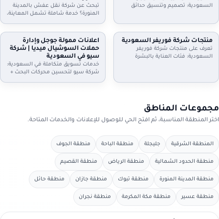
الموعد.
واستلام سريع. تواصل الآن.
السعودية: تصميم وتنسيق حدائق
تبحث عن شركة نقل عفش بالمدينة
منازل وفلل واستراحات وأسطح،
المنورة؟ خدمة شاملة تشمل المعاينة،
تركيب ثيل طبيعي وصناعي وعشب
الفك والتركيب، التغليف الاحترافي، نقل
جداري، مظلات وجلسات وإضاءة وري
آمن بسيارات مجهزة، وخيارات رفع
بالتنقيط، شلالات ونوافير وصيانة
للأدوار وتخزين مؤقت عند الحاجة. دليل
منتجات شركة فوريفر السعودية
اعلانات ممولة جوجل وإدارة
شهرية. اطلب معاينة وخطة تصميم
إعلانك السعودية يساعدك تختار
حملات السوشيال ميديا | شركة
تعرف على منتجات شركة فوريفر
تناسب مساحتك
الخدمة المناسبة وتعرف خطوات النقل
سيو في السعودية
السعودية: فئات العناية بالبشرة
والتسعير
والشعر والجسم، منتجات الألوفيرا،
خدمات تسويق متكاملة في السعودية:
المكملات الغذائية ومنتجات النحل…
شركة سيو لتحسين محركات البحث +
مع إرشادات اختيار المنتج المناسب،
اعلانات ممولة جوجل + ادارة حملات
التحقق من الأصالة، وطريقة الطلب
السيوشيال ميديا. خطط واضحة، تتبع
من موزعين داخل السعودية عبر دليل
تحويلات، تقارير شهرية، وتحسين
إعلانك السعودية.
مستمر لرفع العملاء والمبيعات مع
مجموعات المناطق
دليل إعلانك السعودية
اختر المنطقة المناسبة، ثم افتح الحي للوصول للإعلانات والخدمات المتاحة.
المنطقة الشرقية
جليجلة
منطقة الباحة
منطقة الجوف
منطقة الحدود الشمالية
منطقة الرياض
منطقة القصيم
منطقة المدينة المنورة
منطقة تبوك
منطقة جازان
منطقة حائل
منطقة عسير
منطقة مكة المكرمة
منطقة نجران