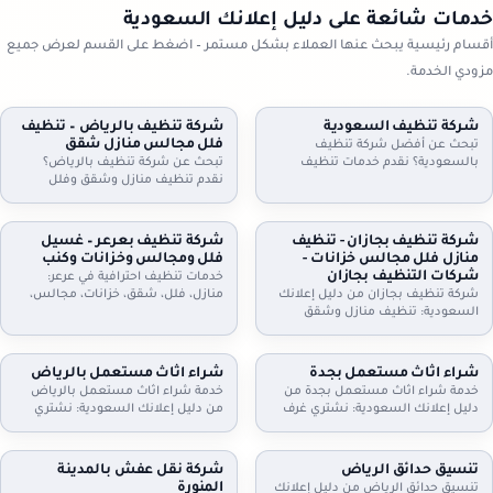
خدمات شائعة على دليل إعلانك السعودية
أقسام رئيسية يبحث عنها العملاء بشكل مستمر – اضغط على القسم لعرض جميع
مزودي الخدمة.
شركة تنظيف السعودية
شركة تنظيف بالرياض – تنظيف
فلل مجالس منازل شقق
تبحث عن أفضل شركة تنظيف
بالسعودية؟ نقدم خدمات تنظيف
تبحث عن شركة تنظيف بالرياض؟
شاملة للمنازل، الشقق، والفلل، مع
نقدم تنظيف منازل وشقق وفلل
جلي البلاط وتنظيف الكنب بأحدث
ومجالس وكنب وموكيت بالبخار، مع
التقنيات. نظافة مثالية، سرعة، وأسعار
تعقيم اختياري وخطط زيارة مرنة
تنافسية. اطلب خدمتك الآن!
وعقود دورية للمنازل والمكاتب. اطلب
شركة تنظيف بجازان - تنظيف
شركة تنظيف بعرعر – غسيل
تقييمًا مجانيًا وتفاصيل السعر حسب
منازل فلل مجالس خزانات -
فلل ومجالس وخزانات وكنب
المساحة والخدمة.
شركات التنظيف بجازان
خدمات تنظيف احترافية في عرعر:
شركة تنظيف بجازان من دليل إعلانك
منازل، فلل، شقق، خزانات، مجالس،
السعودية: تنظيف منازل وشقق
كنب، موكيت، ستائر وجلي وتلميع
وفلل، مجالس وكنب وموكيت بالبخار،
البلاط. خبراء في التعقيم وإزالة الغبار.
تنظيف مطابخ وحمامات، وتنظيف
اتصل بنا.
وتعقيم الخزانات. خدمة مرنة وزيارات
شراء اثاث مستعمل بجدة
شراء اثاث مستعمل بالرياض
دورية وعقود للمنشآت. اتصل الآن
خدمة شراء اثاث مستعمل بجدة من
خدمة شراء اثاث مستعمل بالرياض
لحجز الموعد.
دليل إعلانك السعودية: نشتري غرف
من دليل إعلانك السعودية: نشتري
نوم، كنب، مجالس، مطابخ، دواليب،
غرف نوم، كنب، مجالس، مطابخ،
أثاث مكاتب وأجهزة كهربائية. معاينة
مكيفات، ثلاجات، غسالات، أثاث
وتقييم عادل، فك ونقل سريع،
مكاتب، ومحتويات شقق وفلل كاملة.
تنسيق حدائق الرياض
شركة نقل عفش بالمدينة
واستلام فوري. تواصل الآن لتحديد
معاينة وتقييم عادل، فك ونقل،
المنورة
تنسيق حدائق الرياض من دليل إعلانك