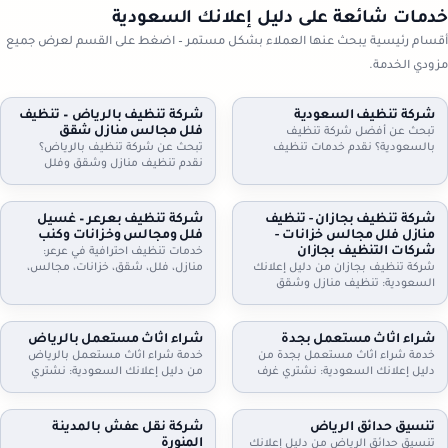
خدمات شائعة على دليل إعلانك السعودية
أقسام رئيسية يبحث عنها العملاء بشكل مستمر – اضغط على القسم لعرض جميع
مزودي الخدمة.
شركة تنظيف السعودية
شركة تنظيف بالرياض – تنظيف
فلل مجالس منازل شقق
تبحث عن أفضل شركة تنظيف
بالسعودية؟ نقدم خدمات تنظيف
تبحث عن شركة تنظيف بالرياض؟
شاملة للمنازل، الشقق، والفلل، مع
نقدم تنظيف منازل وشقق وفلل
جلي البلاط وتنظيف الكنب بأحدث
ومجالس وكنب وموكيت بالبخار، مع
التقنيات. نظافة مثالية، سرعة، وأسعار
تعقيم اختياري وخطط زيارة مرنة
تنافسية. اطلب خدمتك الآن!
وعقود دورية للمنازل والمكاتب. اطلب
شركة تنظيف بجازان - تنظيف
شركة تنظيف بعرعر – غسيل
تقييمًا مجانيًا وتفاصيل السعر حسب
منازل فلل مجالس خزانات -
فلل ومجالس وخزانات وكنب
المساحة والخدمة.
شركات التنظيف بجازان
خدمات تنظيف احترافية في عرعر:
شركة تنظيف بجازان من دليل إعلانك
منازل، فلل، شقق، خزانات، مجالس،
السعودية: تنظيف منازل وشقق
كنب، موكيت، ستائر وجلي وتلميع
وفلل، مجالس وكنب وموكيت بالبخار،
البلاط. خبراء في التعقيم وإزالة الغبار.
تنظيف مطابخ وحمامات، وتنظيف
اتصل بنا.
وتعقيم الخزانات. خدمة مرنة وزيارات
شراء اثاث مستعمل بجدة
شراء اثاث مستعمل بالرياض
دورية وعقود للمنشآت. اتصل الآن
خدمة شراء اثاث مستعمل بجدة من
خدمة شراء اثاث مستعمل بالرياض
لحجز الموعد.
دليل إعلانك السعودية: نشتري غرف
من دليل إعلانك السعودية: نشتري
نوم، كنب، مجالس، مطابخ، دواليب،
غرف نوم، كنب، مجالس، مطابخ،
أثاث مكاتب وأجهزة كهربائية. معاينة
مكيفات، ثلاجات، غسالات، أثاث
وتقييم عادل، فك ونقل سريع،
مكاتب، ومحتويات شقق وفلل كاملة.
تنسيق حدائق الرياض
شركة نقل عفش بالمدينة
واستلام فوري. تواصل الآن لتحديد
معاينة وتقييم عادل، فك ونقل،
المنورة
تنسيق حدائق الرياض من دليل إعلانك