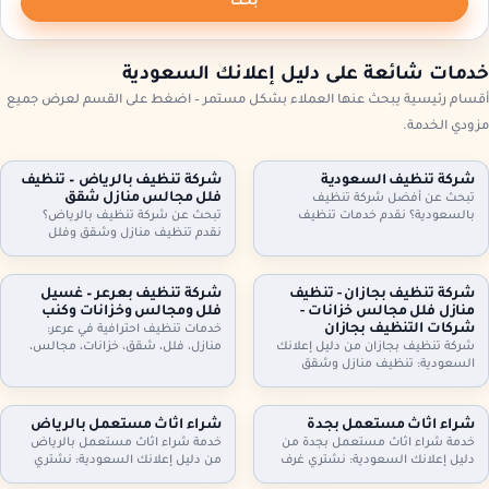
بحث
خدمات شائعة على دليل إعلانك السعودية
أقسام رئيسية يبحث عنها العملاء بشكل مستمر – اضغط على القسم لعرض جميع
مزودي الخدمة.
شركة تنظيف السعودية
شركة تنظيف بالرياض – تنظيف
فلل مجالس منازل شقق
تبحث عن أفضل شركة تنظيف
بالسعودية؟ نقدم خدمات تنظيف
تبحث عن شركة تنظيف بالرياض؟
شاملة للمنازل، الشقق، والفلل، مع
نقدم تنظيف منازل وشقق وفلل
جلي البلاط وتنظيف الكنب بأحدث
ومجالس وكنب وموكيت بالبخار، مع
التقنيات. نظافة مثالية، سرعة، وأسعار
تعقيم اختياري وخطط زيارة مرنة
تنافسية. اطلب خدمتك الآن!
وعقود دورية للمنازل والمكاتب. اطلب
شركة تنظيف بجازان - تنظيف
شركة تنظيف بعرعر – غسيل
تقييمًا مجانيًا وتفاصيل السعر حسب
منازل فلل مجالس خزانات -
فلل ومجالس وخزانات وكنب
المساحة والخدمة.
شركات التنظيف بجازان
خدمات تنظيف احترافية في عرعر:
شركة تنظيف بجازان من دليل إعلانك
منازل، فلل، شقق، خزانات، مجالس،
السعودية: تنظيف منازل وشقق
كنب، موكيت، ستائر وجلي وتلميع
وفلل، مجالس وكنب وموكيت بالبخار،
البلاط. خبراء في التعقيم وإزالة الغبار.
تنظيف مطابخ وحمامات، وتنظيف
اتصل بنا.
وتعقيم الخزانات. خدمة مرنة وزيارات
شراء اثاث مستعمل بجدة
شراء اثاث مستعمل بالرياض
دورية وعقود للمنشآت. اتصل الآن
خدمة شراء اثاث مستعمل بجدة من
خدمة شراء اثاث مستعمل بالرياض
لحجز الموعد.
دليل إعلانك السعودية: نشتري غرف
من دليل إعلانك السعودية: نشتري
نوم، كنب، مجالس، مطابخ، دواليب،
غرف نوم، كنب، مجالس، مطابخ،