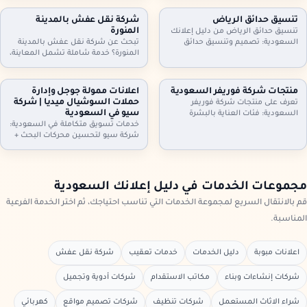
أثاث مكاتب وأجهزة كهربائية. معاينة
مكيفات، ثلاجات، غسالات، أثاث
وتقييم عادل، فك ونقل سريع،
مكاتب، ومحتويات شقق وفلل كاملة.
تنسيق حدائق الرياض
شركة نقل عفش بالمدينة
واستلام فوري. تواصل الآن لتحديد
معاينة وتقييم عادل، فك ونقل،
المنورة
تنسيق حدائق الرياض من دليل إعلانك
الموعد.
واستلام سريع. تواصل الآن.
السعودية: تصميم وتنسيق حدائق
تبحث عن شركة نقل عفش بالمدينة
منازل وفلل واستراحات وأسطح،
المنورة؟ خدمة شاملة تشمل المعاينة،
تركيب ثيل طبيعي وصناعي وعشب
الفك والتركيب، التغليف الاحترافي، نقل
جداري، مظلات وجلسات وإضاءة وري
آمن بسيارات مجهزة، وخيارات رفع
بالتنقيط، شلالات ونوافير وصيانة
للأدوار وتخزين مؤقت عند الحاجة. دليل
منتجات شركة فوريفر السعودية
اعلانات ممولة جوجل وإدارة
شهرية. اطلب معاينة وخطة تصميم
إعلانك السعودية يساعدك تختار
حملات السوشيال ميديا | شركة
تعرف على منتجات شركة فوريفر
تناسب مساحتك
الخدمة المناسبة وتعرف خطوات النقل
سيو في السعودية
السعودية: فئات العناية بالبشرة
والتسعير
والشعر والجسم، منتجات الألوفيرا،
خدمات تسويق متكاملة في السعودية:
المكملات الغذائية ومنتجات النحل…
شركة سيو لتحسين محركات البحث +
مع إرشادات اختيار المنتج المناسب،
اعلانات ممولة جوجل + ادارة حملات
التحقق من الأصالة، وطريقة الطلب
السيوشيال ميديا. خطط واضحة، تتبع
من موزعين داخل السعودية عبر دليل
تحويلات، تقارير شهرية، وتحسين
إعلانك السعودية.
مستمر لرفع العملاء والمبيعات مع
مجموعات الخدمات في دليل إعلانك السعودية
دليل إعلانك السعودية
قم بالانتقال السريع لمجموعة الخدمات التي تناسب احتياجك، ثم اختر الخدمة الفرعية
المناسبة.
اعلانات مبوبة
دليل الخدمات
خدمات تعقيب
شركة نقل عفش
شركات إنشاءات وبناء
مكاتب الاستقدام
شركات أدوية وتجميل
شراء الاثاث المستعمل
شركات تنظيف
شركات تصميم مواقع
كهربائي