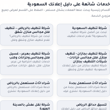
خدمات شائعة على دليل إعلانك السعودية
أقسام رئيسية يبحث عنها العملاء بشكل مستمر – اضغط على القسم لعرض جميع
مزودي الخدمة.
شركة تنظيف السعودية
شركة تنظيف بالرياض – تنظيف
فلل مجالس منازل شقق
تبحث عن أفضل شركة تنظيف
بالسعودية؟ نقدم خدمات تنظيف
تبحث عن شركة تنظيف بالرياض؟
شاملة للمنازل، الشقق، والفلل، مع
نقدم تنظيف منازل وشقق وفلل
جلي البلاط وتنظيف الكنب بأحدث
ومجالس وكنب وموكيت بالبخار، مع
التقنيات. نظافة مثالية، سرعة، وأسعار
تعقيم اختياري وخطط زيارة مرنة
تنافسية. اطلب خدمتك الآن!
وعقود دورية للمنازل والمكاتب. اطلب
شركة تنظيف بجازان - تنظيف
شركة تنظيف بعرعر – غسيل
تقييمًا مجانيًا وتفاصيل السعر حسب
منازل فلل مجالس خزانات -
فلل ومجالس وخزانات وكنب
المساحة والخدمة.
شركات التنظيف بجازان
خدمات تنظيف احترافية في عرعر:
شركة تنظيف بجازان من دليل إعلانك
منازل، فلل، شقق، خزانات، مجالس،
السعودية: تنظيف منازل وشقق
كنب، موكيت، ستائر وجلي وتلميع
وفلل، مجالس وكنب وموكيت بالبخار،
البلاط. خبراء في التعقيم وإزالة الغبار.
تنظيف مطابخ وحمامات، وتنظيف
اتصل بنا.
وتعقيم الخزانات. خدمة مرنة وزيارات
شراء اثاث مستعمل بجدة
شراء اثاث مستعمل بالرياض
دورية وعقود للمنشآت. اتصل الآن
خدمة شراء اثاث مستعمل بجدة من
خدمة شراء اثاث مستعمل بالرياض
لحجز الموعد.
دليل إعلانك السعودية: نشتري غرف
من دليل إعلانك السعودية: نشتري
نوم، كنب، مجالس، مطابخ، دواليب،
غرف نوم، كنب، مجالس، مطابخ،
أثاث مكاتب وأجهزة كهربائية. معاينة
مكيفات، ثلاجات، غسالات، أثاث
وتقييم عادل، فك ونقل سريع،
مكاتب، ومحتويات شقق وفلل كاملة.
تنسيق حدائق الرياض
شركة نقل عفش بالمدينة
واستلام فوري. تواصل الآن لتحديد
معاينة وتقييم عادل، فك ونقل،
المنورة
تنسيق حدائق الرياض من دليل إعلانك