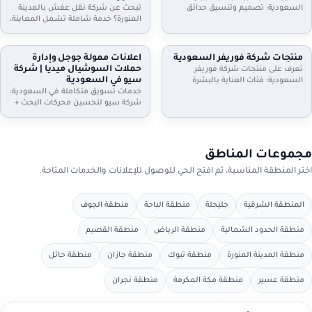
الموعد.
واستلام سريع. تواصل الآن.
السعودية: تصميم وتنسيق حدائق
تبحث عن شركة نقل عفش بالمدينة
منازل وفلل واستراحات وأسطح،
المنورة؟ خدمة شاملة تشمل المعاينة،
تركيب ثيل طبيعي وصناعي وعشب
الفك والتركيب، التغليف الاحترافي، نقل
جداري، مظلات وجلسات وإضاءة وري
آمن بسيارات مجهزة، وخيارات رفع
بالتنقيط، شلالات ونوافير وصيانة
للأدوار وتخزين مؤقت عند الحاجة. دليل
منتجات شركة فوريفر السعودية
اعلانات ممولة جوجل وإدارة
شهرية. اطلب معاينة وخطة تصميم
إعلانك السعودية يساعدك تختار
حملات السوشيال ميديا | شركة
تعرف على منتجات شركة فوريفر
تناسب مساحتك
الخدمة المناسبة وتعرف خطوات النقل
سيو في السعودية
السعودية: فئات العناية بالبشرة
والتسعير
والشعر والجسم، منتجات الألوفيرا،
خدمات تسويق متكاملة في السعودية:
المكملات الغذائية ومنتجات النحل…
شركة سيو لتحسين محركات البحث +
مع إرشادات اختيار المنتج المناسب،
اعلانات ممولة جوجل + ادارة حملات
التحقق من الأصالة، وطريقة الطلب
السيوشيال ميديا. خطط واضحة، تتبع
من موزعين داخل السعودية عبر دليل
تحويلات، تقارير شهرية، وتحسين
إعلانك السعودية.
مستمر لرفع العملاء والمبيعات مع
مجموعات المناطق
دليل إعلانك السعودية
اختر المنطقة المناسبة، ثم افتح الحي للوصول للإعلانات والخدمات المتاحة.
المنطقة الشرقية
جليجلة
منطقة الباحة
منطقة الجوف
منطقة الحدود الشمالية
منطقة الرياض
منطقة القصيم
منطقة المدينة المنورة
منطقة تبوك
منطقة جازان
منطقة حائل
منطقة عسير
منطقة مكة المكرمة
منطقة نجران