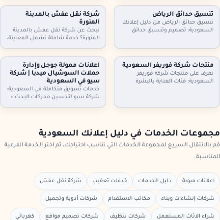
أثاث مكاتب وأجهزة كهربائية. معاينة
مكيفات، ثلاجات، غسالات، أثاث
وتقييم عادل، فك ونقل سريع،
مكاتب، ومحتويات شقق وفلل كاملة.
تنسيق حدائق الرياض
شركة نقل عفش بالمدينة
واستلام فوري. تواصل الآن لتحديد
معاينة وتقييم عادل، فك ونقل،
المنورة
تنسيق حدائق الرياض من دليل إعلانك
الموعد.
واستلام سريع. تواصل الآن.
السعودية: تصميم وتنسيق حدائق
تبحث عن شركة نقل عفش بالمدينة
منازل وفلل واستراحات وأسطح،
المنورة؟ خدمة شاملة تشمل المعاينة،
تركيب ثيل طبيعي وصناعي وعشب
الفك والتركيب، التغليف الاحترافي، نقل
جداري، مظلات وجلسات وإضاءة وري
آمن بسيارات مجهزة، وخيارات رفع
بالتنقيط، شلالات ونوافير وصيانة
للأدوار وتخزين مؤقت عند الحاجة. دليل
منتجات شركة فوريفر السعودية
اعلانات ممولة جوجل وإدارة
شهرية. اطلب معاينة وخطة تصميم
إعلانك السعودية يساعدك تختار
حملات السوشيال ميديا | شركة
تعرف على منتجات شركة فوريفر
تناسب مساحتك
الخدمة المناسبة وتعرف خطوات النقل
سيو في السعودية
السعودية: فئات العناية بالبشرة
والتسعير
والشعر والجسم، منتجات الألوفيرا،
خدمات تسويق متكاملة في السعودية:
المكملات الغذائية ومنتجات النحل…
شركة سيو لتحسين محركات البحث +
مع إرشادات اختيار المنتج المناسب،
اعلانات ممولة جوجل + ادارة حملات
التحقق من الأصالة، وطريقة الطلب
السيوشيال ميديا. خطط واضحة، تتبع
من موزعين داخل السعودية عبر دليل
تحويلات، تقارير شهرية، وتحسين
إعلانك السعودية.
مستمر لرفع العملاء والمبيعات مع
مجموعات الخدمات في دليل إعلانك السعودية
دليل إعلانك السعودية
قم بالانتقال السريع لمجموعة الخدمات التي تناسب احتياجك، ثم اختر الخدمة الفرعية
المناسبة.
اعلانات مبوبة
دليل الخدمات
خدمات تعقيب
شركة نقل عفش
شركات إنشاءات وبناء
مكاتب الاستقدام
شركات أدوية وتجميل
شراء الاثاث المستعمل
شركات تنظيف
شركات تصميم مواقع
كهربائي