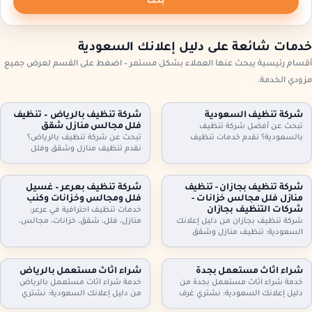
بحث
خدمات شائعة على دليل إعلانك السعودية
أقسام رئيسية يبحث عنها العملاء بشكل مستمر – اضغط على القسم لعرض جميع
مزودي الخدمة.
شركة تنظيف السعودية
شركة تنظيف بالرياض – تنظيف
فلل مجالس منازل شقق
تبحث عن أفضل شركة تنظيف
بالسعودية؟ نقدم خدمات تنظيف
تبحث عن شركة تنظيف بالرياض؟
شاملة للمنازل، الشقق، والفلل، مع
نقدم تنظيف منازل وشقق وفلل
جلي البلاط وتنظيف الكنب بأحدث
ومجالس وكنب وموكيت بالبخار، مع
التقنيات. نظافة مثالية، سرعة، وأسعار
تعقيم اختياري وخطط زيارة مرنة
تنافسية. اطلب خدمتك الآن!
وعقود دورية للمنازل والمكاتب. اطلب
شركة تنظيف بجازان - تنظيف
شركة تنظيف بعرعر – غسيل
تقييمًا مجانيًا وتفاصيل السعر حسب
منازل فلل مجالس خزانات -
فلل ومجالس وخزانات وكنب
المساحة والخدمة.
شركات التنظيف بجازان
خدمات تنظيف احترافية في عرعر:
شركة تنظيف بجازان من دليل إعلانك
منازل، فلل، شقق، خزانات، مجالس،
السعودية: تنظيف منازل وشقق
كنب، موكيت، ستائر وجلي وتلميع
وفلل، مجالس وكنب وموكيت بالبخار،
البلاط. خبراء في التعقيم وإزالة الغبار.
تنظيف مطابخ وحمامات، وتنظيف
اتصل بنا.
وتعقيم الخزانات. خدمة مرنة وزيارات
شراء اثاث مستعمل بجدة
شراء اثاث مستعمل بالرياض
دورية وعقود للمنشآت. اتصل الآن
خدمة شراء اثاث مستعمل بجدة من
خدمة شراء اثاث مستعمل بالرياض
لحجز الموعد.
دليل إعلانك السعودية: نشتري غرف
من دليل إعلانك السعودية: نشتري
نوم، كنب، مجالس، مطابخ، دواليب،
غرف نوم، كنب، مجالس، مطابخ،