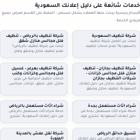
خدمات شائعة على دليل إعلانك السعودية
أقسام رئيسية يبحث عنها العملاء بشكل مستمر – اضغط على القسم لعرض جميع
مزودي الخدمة.
شركة تنظيف السعودية
شركة تنظيف بالرياض – تنظيف
فلل مجالس منازل شقق
تبحث عن أفضل شركة تنظيف
بالسعودية؟ نقدم خدمات تنظيف
تبحث عن شركة تنظيف بالرياض؟
شاملة للمنازل، الشقق، والفلل، مع
نقدم تنظيف منازل وشقق وفلل
جلي البلاط وتنظيف الكنب بأحدث
ومجالس وكنب وموكيت بالبخار، مع
التقنيات. نظافة مثالية، سرعة، وأسعار
تعقيم اختياري وخطط زيارة مرنة
تنافسية. اطلب خدمتك الآن!
وعقود دورية للمنازل والمكاتب. اطلب
شركة تنظيف بجازان - تنظيف
شركة تنظيف بعرعر – غسيل
تقييمًا مجانيًا وتفاصيل السعر حسب
منازل فلل مجالس خزانات -
فلل ومجالس وخزانات وكنب
المساحة والخدمة.
شركات التنظيف بجازان
خدمات تنظيف احترافية في عرعر:
شركة تنظيف بجازان من دليل إعلانك
منازل، فلل، شقق، خزانات، مجالس،
السعودية: تنظيف منازل وشقق
كنب، موكيت، ستائر وجلي وتلميع
وفلل، مجالس وكنب وموكيت بالبخار،
البلاط. خبراء في التعقيم وإزالة الغبار.
تنظيف مطابخ وحمامات، وتنظيف
اتصل بنا.
وتعقيم الخزانات. خدمة مرنة وزيارات
شراء اثاث مستعمل بجدة
شراء اثاث مستعمل بالرياض
دورية وعقود للمنشآت. اتصل الآن
خدمة شراء اثاث مستعمل بجدة من
خدمة شراء اثاث مستعمل بالرياض
لحجز الموعد.
دليل إعلانك السعودية: نشتري غرف
من دليل إعلانك السعودية: نشتري
نوم، كنب، مجالس، مطابخ، دواليب،
غرف نوم، كنب، مجالس، مطابخ،
أثاث مكاتب وأجهزة كهربائية. معاينة
مكيفات، ثلاجات، غسالات، أثاث
وتقييم عادل، فك ونقل سريع،
مكاتب، ومحتويات شقق وفلل كاملة.
تنسيق حدائق الرياض
شركة نقل عفش بالمدينة
واستلام فوري. تواصل الآن لتحديد
معاينة وتقييم عادل، فك ونقل،
المنورة
تنسيق حدائق الرياض من دليل إعلانك