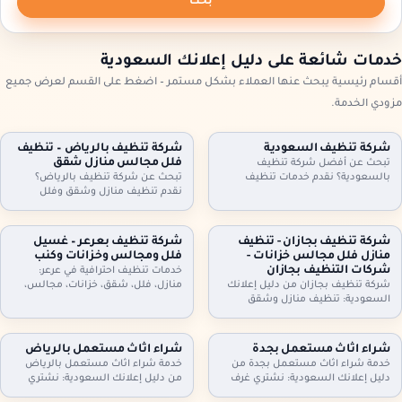
بحث
خدمات شائعة على دليل إعلانك السعودية
أقسام رئيسية يبحث عنها العملاء بشكل مستمر – اضغط على القسم لعرض جميع
مزودي الخدمة.
شركة تنظيف السعودية
شركة تنظيف بالرياض – تنظيف
فلل مجالس منازل شقق
تبحث عن أفضل شركة تنظيف
بالسعودية؟ نقدم خدمات تنظيف
تبحث عن شركة تنظيف بالرياض؟
شاملة للمنازل، الشقق، والفلل، مع
نقدم تنظيف منازل وشقق وفلل
جلي البلاط وتنظيف الكنب بأحدث
ومجالس وكنب وموكيت بالبخار، مع
التقنيات. نظافة مثالية، سرعة، وأسعار
تعقيم اختياري وخطط زيارة مرنة
تنافسية. اطلب خدمتك الآن!
وعقود دورية للمنازل والمكاتب. اطلب
شركة تنظيف بجازان - تنظيف
شركة تنظيف بعرعر – غسيل
تقييمًا مجانيًا وتفاصيل السعر حسب
منازل فلل مجالس خزانات -
فلل ومجالس وخزانات وكنب
المساحة والخدمة.
شركات التنظيف بجازان
خدمات تنظيف احترافية في عرعر:
شركة تنظيف بجازان من دليل إعلانك
منازل، فلل، شقق، خزانات، مجالس،
السعودية: تنظيف منازل وشقق
كنب، موكيت، ستائر وجلي وتلميع
وفلل، مجالس وكنب وموكيت بالبخار،
البلاط. خبراء في التعقيم وإزالة الغبار.
تنظيف مطابخ وحمامات، وتنظيف
اتصل بنا.
وتعقيم الخزانات. خدمة مرنة وزيارات
شراء اثاث مستعمل بجدة
شراء اثاث مستعمل بالرياض
دورية وعقود للمنشآت. اتصل الآن
خدمة شراء اثاث مستعمل بجدة من
خدمة شراء اثاث مستعمل بالرياض
لحجز الموعد.
دليل إعلانك السعودية: نشتري غرف
من دليل إعلانك السعودية: نشتري
نوم، كنب، مجالس، مطابخ، دواليب،
غرف نوم، كنب، مجالس، مطابخ،