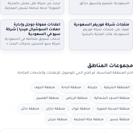
الموعد.
واستلام سريع. تواصل الآن.
السعودية: تصميم وتنسيق حدائق
تبحث عن شركة نقل عفش بالمدينة
منازل وفلل واستراحات وأسطح،
المنورة؟ خدمة شاملة تشمل المعاينة،
تركيب ثيل طبيعي وصناعي وعشب
الفك والتركيب، التغليف الاحترافي، نقل
جداري، مظلات وجلسات وإضاءة وري
آمن بسيارات مجهزة، وخيارات رفع
بالتنقيط، شلالات ونوافير وصيانة
للأدوار وتخزين مؤقت عند الحاجة. دليل
منتجات شركة فوريفر السعودية
اعلانات ممولة جوجل وإدارة
شهرية. اطلب معاينة وخطة تصميم
إعلانك السعودية يساعدك تختار
حملات السوشيال ميديا | شركة
تعرف على منتجات شركة فوريفر
تناسب مساحتك
الخدمة المناسبة وتعرف خطوات النقل
سيو في السعودية
السعودية: فئات العناية بالبشرة
والتسعير
والشعر والجسم، منتجات الألوفيرا،
خدمات تسويق متكاملة في السعودية:
المكملات الغذائية ومنتجات النحل…
شركة سيو لتحسين محركات البحث +
مع إرشادات اختيار المنتج المناسب،
اعلانات ممولة جوجل + ادارة حملات
التحقق من الأصالة، وطريقة الطلب
السيوشيال ميديا. خطط واضحة، تتبع
من موزعين داخل السعودية عبر دليل
تحويلات، تقارير شهرية، وتحسين
إعلانك السعودية.
مستمر لرفع العملاء والمبيعات مع
مجموعات المناطق
دليل إعلانك السعودية
اختر المنطقة المناسبة، ثم افتح الحي للوصول للإعلانات والخدمات المتاحة.
المنطقة الشرقية
جليجلة
منطقة الباحة
منطقة الجوف
منطقة الحدود الشمالية
منطقة الرياض
منطقة القصيم
منطقة المدينة المنورة
منطقة تبوك
منطقة جازان
منطقة حائل
منطقة عسير
منطقة مكة المكرمة
منطقة نجران