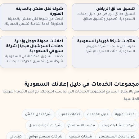
أثاث مكاتب وأجهزة كهربائية. معاينة
مكيفات، ثلاجات، غسالات، أثاث
وتقييم عادل، فك ونقل سريع،
مكاتب، ومحتويات شقق وفلل كاملة.
تنسيق حدائق الرياض
شركة نقل عفش بالمدينة
واستلام فوري. تواصل الآن لتحديد
معاينة وتقييم عادل، فك ونقل،
المنورة
تنسيق حدائق الرياض من دليل إعلانك
الموعد.
واستلام سريع. تواصل الآن.
السعودية: تصميم وتنسيق حدائق
تبحث عن شركة نقل عفش بالمدينة
منازل وفلل واستراحات وأسطح،
المنورة؟ خدمة شاملة تشمل المعاينة،
تركيب ثيل طبيعي وصناعي وعشب
الفك والتركيب، التغليف الاحترافي، نقل
جداري، مظلات وجلسات وإضاءة وري
آمن بسيارات مجهزة، وخيارات رفع
بالتنقيط، شلالات ونوافير وصيانة
للأدوار وتخزين مؤقت عند الحاجة. دليل
منتجات شركة فوريفر السعودية
اعلانات ممولة جوجل وإدارة
شهرية. اطلب معاينة وخطة تصميم
إعلانك السعودية يساعدك تختار
حملات السوشيال ميديا | شركة
تعرف على منتجات شركة فوريفر
تناسب مساحتك
الخدمة المناسبة وتعرف خطوات النقل
سيو في السعودية
السعودية: فئات العناية بالبشرة
والتسعير
والشعر والجسم، منتجات الألوفيرا،
خدمات تسويق متكاملة في السعودية:
المكملات الغذائية ومنتجات النحل…
شركة سيو لتحسين محركات البحث +
مع إرشادات اختيار المنتج المناسب،
اعلانات ممولة جوجل + ادارة حملات
التحقق من الأصالة، وطريقة الطلب
السيوشيال ميديا. خطط واضحة، تتبع
من موزعين داخل السعودية عبر دليل
تحويلات، تقارير شهرية، وتحسين
إعلانك السعودية.
مستمر لرفع العملاء والمبيعات مع
مجموعات الخدمات في دليل إعلانك السعودية
دليل إعلانك السعودية
قم بالانتقال السريع لمجموعة الخدمات التي تناسب احتياجك، ثم اختر الخدمة الفرعية
المناسبة.
اعلانات مبوبة
دليل الخدمات
خدمات تعقيب
شركة نقل عفش
شركات إنشاءات وبناء
مكاتب الاستقدام
شركات أدوية وتجميل
شراء الاثاث المستعمل
شركات تنظيف
شركات تصميم مواقع
كهربائي