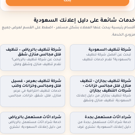
بحث
خدمات شائعة على دليل إعلانك السعودية
أقسام رئيسية يبحث عنها العملاء بشكل مستمر – اضغط على القسم لعرض جميع
مزودي الخدمة.
شركة تنظيف السعودية
شركة تنظيف بالرياض – تنظيف
فلل مجالس منازل شقق
تبحث عن أفضل شركة تنظيف
بالسعودية؟ نقدم خدمات تنظيف
تبحث عن شركة تنظيف بالرياض؟
شاملة للمنازل، الشقق، والفلل، مع
نقدم تنظيف منازل وشقق وفلل
جلي البلاط وتنظيف الكنب بأحدث
ومجالس وكنب وموكيت بالبخار، مع
التقنيات. نظافة مثالية، سرعة، وأسعار
تعقيم اختياري وخطط زيارة مرنة
تنافسية. اطلب خدمتك الآن!
وعقود دورية للمنازل والمكاتب. اطلب
شركة تنظيف بجازان - تنظيف
شركة تنظيف بعرعر – غسيل
تقييمًا مجانيًا وتفاصيل السعر حسب
منازل فلل مجالس خزانات -
فلل ومجالس وخزانات وكنب
المساحة والخدمة.
شركات التنظيف بجازان
خدمات تنظيف احترافية في عرعر:
شركة تنظيف بجازان من دليل إعلانك
منازل، فلل، شقق، خزانات، مجالس،
السعودية: تنظيف منازل وشقق
كنب، موكيت، ستائر وجلي وتلميع
وفلل، مجالس وكنب وموكيت بالبخار،
البلاط. خبراء في التعقيم وإزالة الغبار.
تنظيف مطابخ وحمامات، وتنظيف
اتصل بنا.
وتعقيم الخزانات. خدمة مرنة وزيارات
شراء اثاث مستعمل بجدة
شراء اثاث مستعمل بالرياض
دورية وعقود للمنشآت. اتصل الآن
خدمة شراء اثاث مستعمل بجدة من
خدمة شراء اثاث مستعمل بالرياض
لحجز الموعد.
دليل إعلانك السعودية: نشتري غرف
من دليل إعلانك السعودية: نشتري
نوم، كنب، مجالس، مطابخ، دواليب،
غرف نوم، كنب، مجالس، مطابخ،