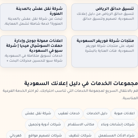
أثاث مكاتب وأجهزة كهربائية. معاينة
مكيفات، ثلاجات، غسالات، أثاث
وتقييم عادل، فك ونقل سريع،
مكاتب، ومحتويات شقق وفلل كاملة.
تنسيق حدائق الرياض
شركة نقل عفش بالمدينة
واستلام فوري. تواصل الآن لتحديد
معاينة وتقييم عادل، فك ونقل،
المنورة
تنسيق حدائق الرياض من دليل إعلانك
الموعد.
واستلام سريع. تواصل الآن.
السعودية: تصميم وتنسيق حدائق
تبحث عن شركة نقل عفش بالمدينة
منازل وفلل واستراحات وأسطح،
المنورة؟ خدمة شاملة تشمل المعاينة،
تركيب ثيل طبيعي وصناعي وعشب
الفك والتركيب، التغليف الاحترافي، نقل
جداري، مظلات وجلسات وإضاءة وري
آمن بسيارات مجهزة، وخيارات رفع
بالتنقيط، شلالات ونوافير وصيانة
للأدوار وتخزين مؤقت عند الحاجة. دليل
منتجات شركة فوريفر السعودية
اعلانات ممولة جوجل وإدارة
شهرية. اطلب معاينة وخطة تصميم
إعلانك السعودية يساعدك تختار
حملات السوشيال ميديا | شركة
تعرف على منتجات شركة فوريفر
تناسب مساحتك
الخدمة المناسبة وتعرف خطوات النقل
سيو في السعودية
السعودية: فئات العناية بالبشرة
والتسعير
والشعر والجسم، منتجات الألوفيرا،
خدمات تسويق متكاملة في السعودية:
المكملات الغذائية ومنتجات النحل…
شركة سيو لتحسين محركات البحث +
مع إرشادات اختيار المنتج المناسب،
اعلانات ممولة جوجل + ادارة حملات
التحقق من الأصالة، وطريقة الطلب
السيوشيال ميديا. خطط واضحة، تتبع
من موزعين داخل السعودية عبر دليل
تحويلات، تقارير شهرية، وتحسين
إعلانك السعودية.
مستمر لرفع العملاء والمبيعات مع
مجموعات الخدمات في دليل إعلانك السعودية
دليل إعلانك السعودية
قم بالانتقال السريع لمجموعة الخدمات التي تناسب احتياجك، ثم اختر الخدمة الفرعية
المناسبة.
اعلانات مبوبة
دليل الخدمات
خدمات تعقيب
شركة نقل عفش
شركات إنشاءات وبناء
مكاتب الاستقدام
شركات أدوية وتجميل
شراء الاثاث المستعمل
شركات تنظيف
شركات تصميم مواقع
كهربائي