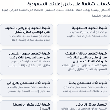
خدمات شائعة على دليل إعلانك السعودية
أقسام رئيسية يبحث عنها العملاء بشكل مستمر – اضغط على القسم لعرض جميع
مزودي الخدمة.
شركة تنظيف السعودية
شركة تنظيف بالرياض – تنظيف
فلل مجالس منازل شقق
تبحث عن أفضل شركة تنظيف
بالسعودية؟ نقدم خدمات تنظيف
تبحث عن شركة تنظيف بالرياض؟
شاملة للمنازل، الشقق، والفلل، مع
نقدم تنظيف منازل وشقق وفلل
جلي البلاط وتنظيف الكنب بأحدث
ومجالس وكنب وموكيت بالبخار، مع
التقنيات. نظافة مثالية، سرعة، وأسعار
تعقيم اختياري وخطط زيارة مرنة
تنافسية. اطلب خدمتك الآن!
وعقود دورية للمنازل والمكاتب. اطلب
شركة تنظيف بجازان - تنظيف
شركة تنظيف بعرعر – غسيل
تقييمًا مجانيًا وتفاصيل السعر حسب
منازل فلل مجالس خزانات -
فلل ومجالس وخزانات وكنب
المساحة والخدمة.
شركات التنظيف بجازان
خدمات تنظيف احترافية في عرعر:
شركة تنظيف بجازان من دليل إعلانك
منازل، فلل، شقق، خزانات، مجالس،
السعودية: تنظيف منازل وشقق
كنب، موكيت، ستائر وجلي وتلميع
وفلل، مجالس وكنب وموكيت بالبخار،
البلاط. خبراء في التعقيم وإزالة الغبار.
تنظيف مطابخ وحمامات، وتنظيف
اتصل بنا.
وتعقيم الخزانات. خدمة مرنة وزيارات
شراء اثاث مستعمل بجدة
شراء اثاث مستعمل بالرياض
دورية وعقود للمنشآت. اتصل الآن
خدمة شراء اثاث مستعمل بجدة من
خدمة شراء اثاث مستعمل بالرياض
لحجز الموعد.
دليل إعلانك السعودية: نشتري غرف
من دليل إعلانك السعودية: نشتري
نوم، كنب، مجالس، مطابخ، دواليب،
غرف نوم، كنب، مجالس، مطابخ،
أثاث مكاتب وأجهزة كهربائية. معاينة
مكيفات، ثلاجات، غسالات، أثاث
وتقييم عادل، فك ونقل سريع،
مكاتب، ومحتويات شقق وفلل كاملة.
تنسيق حدائق الرياض
شركة نقل عفش بالمدينة
واستلام فوري. تواصل الآن لتحديد
معاينة وتقييم عادل، فك ونقل،
المنورة
تنسيق حدائق الرياض من دليل إعلانك