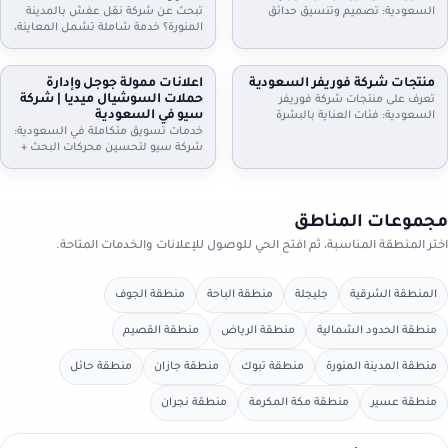
الموعد.
واستلام سريع. تواصل الآن.
السعودية: تصميم وتنسيق حدائق
تبحث عن شركة نقل عفش بالمدينة
منازل وفلل واستراحات وأسطح،
المنورة؟ خدمة شاملة تشمل المعاينة،
تركيب ثيل طبيعي وصناعي وعشب
الفك والتركيب، التغليف الاحترافي، نقل
جداري، مظلات وجلسات وإضاءة وري
آمن بسيارات مجهزة، وخيارات رفع
بالتنقيط، شلالات ونوافير وصيانة
للأدوار وتخزين مؤقت عند الحاجة. دليل
منتجات شركة فوريفر السعودية
اعلانات ممولة جوجل وإدارة
شهرية. اطلب معاينة وخطة تصميم
إعلانك السعودية يساعدك تختار
حملات السوشيال ميديا | شركة
تعرف على منتجات شركة فوريفر
تناسب مساحتك
الخدمة المناسبة وتعرف خطوات النقل
سيو في السعودية
السعودية: فئات العناية بالبشرة
والتسعير
والشعر والجسم، منتجات الألوفيرا،
خدمات تسويق متكاملة في السعودية:
المكملات الغذائية ومنتجات النحل…
شركة سيو لتحسين محركات البحث +
مع إرشادات اختيار المنتج المناسب،
اعلانات ممولة جوجل + ادارة حملات
التحقق من الأصالة، وطريقة الطلب
السيوشيال ميديا. خطط واضحة، تتبع
من موزعين داخل السعودية عبر دليل
تحويلات، تقارير شهرية، وتحسين
إعلانك السعودية.
مستمر لرفع العملاء والمبيعات مع
مجموعات المناطق
دليل إعلانك السعودية
اختر المنطقة المناسبة، ثم افتح الحي للوصول للإعلانات والخدمات المتاحة.
المنطقة الشرقية
جليجلة
منطقة الباحة
منطقة الجوف
منطقة الحدود الشمالية
منطقة الرياض
منطقة القصيم
منطقة المدينة المنورة
منطقة تبوك
منطقة جازان
منطقة حائل
منطقة عسير
منطقة مكة المكرمة
منطقة نجران