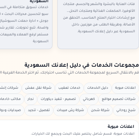
السعودية
فئات العناية بالبشرة والشعر والجسم، منتجات
خدمات تسويق متكاملة في السع
الألوفيرا، المكملات الغذائية ومنتجات النحل…
سيو لتحسين محركات البحث + اع
مع إرشادات اختيار المنتج المناسب، التحقق من
جوجل + ادارة حملات السيوشيال
الأصالة، وطريقة الطلب من موزعين داخل
واضحة، تتبع تحويلات، تقارير ش
السعودية عبر دليل إعلانك السعودية.
مستمر لرفع العملاء والمبيعات 
السعودية
مجموعات الخدمات في دليل إعلانك السعودية
قم بالانتقال السريع لمجموعة الخدمات التي تناسب احتياجك، ثم اختر الخدمة الفرعية ا
اعلانات مبوبة
دليل الخدمات
خدمات تعقيب
شركة نقل عفش
شركات إنشاء
شركات تصميم مواقع
كهربائي
تصميم - تنفيذ ديكورات
نجار
مكاتب خادمات 
شيخ روحاني
شركة شحن
شركة رش مبيدات
تفصيل - تنجيد
صيدليات ودوا
اعلانات مبوبة
اعلانات مبوبة: قسم شامل يختصر عليك البحث ويجمع لك الخيارات.