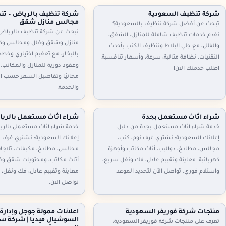
شركة تنظيف السعودية
شركة تنظيف بالرياض – تن
مجالس منازل شقق
تبحث عن أفضل شركة تنظيف بالسعودية؟
تبحث عن شركة تنظيف بالرياض
نقدم خدمات تنظيف شاملة للمنازل، الشقق،
منازل وشقق وفلل ومجالس وك
والفلل، مع جلي البلاط وتنظيف الكنب بأحدث
بالبخار، مع تعقيم اختياري وخطط
التقنيات. نظافة مثالية، سرعة، وأسعار تنافسية.
وعقود دورية للمنازل والمكاتب. 
اطلب خدمتك الآن!
مجانيًا وتفاصيل السعر حسب ا
والخدمة.
شراء اثاث مستعمل بجدة
شراء اثاث مستعمل بالري
خدمة شراء اثاث مستعمل بجدة من دليل
خدمة شراء اثاث مستعمل بالري
إعلانك السعودية: نشتري غرف نوم، كنب،
إعلانك السعودية: نشتري غرف ن
مجالس، مطابخ، دواليب، أثاث مكاتب وأجهزة
مجالس، مطابخ، مكيفات، ثلاجا
كهربائية. معاينة وتقييم عادل، فك ونقل سريع،
أثاث مكاتب، ومحتويات شقق وفل
واستلام فوري. تواصل الآن لتحديد الموعد.
معاينة وتقييم عادل، فك ونقل، 
تواصل الآن.
منتجات شركة فوريفر السعودية
اعلانات ممولة جوجل وإدارة
السوشيال ميديا | شركة سي
تعرف على منتجات شركة فوريفر السعودية: