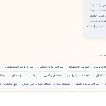
ودية: شركة
لانات ممولة
 ميديا. خطط
هرية، وتحسين
مع دليل إعلانك
لمناسبة.
ات وبناء
مكاتب الاستقدام
شركات أدوية وتجميل
شراء الاثاث المستعمل
للتنازل
شركات دعاية وإعلان
الفنادق والقرى السياحية
تنسيق حدائق
صيانة
ء
شركات تبريد وتكييف
تسليك مجاري - سباك صحى - فني صحي
بيع مكيفات | ص