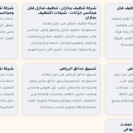
ظيف فلل
شركة تنظيف بجازان - تنظيف منازل فلل
شركة تن
مجالس خزانات - شركات التنظيف
ومجالس 
بجازان
؟ نقدم تنظيف
خدمات تنظ
شركة تنظيف بجازان من دليل إعلانك
نب وموكيت
شقق، خزا
السعودية: تنظيف منازل وشقق وفلل، مجالس
 زيارة مرنة
وجلي وتلمي
وكنب وموكيت بالبخار، تنظيف مطابخ وحمامات،
اطلب تقييمًا
الغبار. ات
وتنظيف وتعقيم الخزانات. خدمة مرنة وزيارات
لمساحة
دورية وعقود للمنشآت. اتصل الآن لحجز الموعد.
اض
تنسيق حدائق الرياض
شركة نق
اض من دليل
تنسيق حدائق الرياض من دليل إعلانك
تبحث عن 
وم، كنب،
السعودية: تصميم وتنسيق حدائق منازل وفلل
خدمة شامل
ت، غسالات،
واستراحات وأسطح، تركيب ثيل طبيعي وصناعي
التغليف ا
ل كاملة.
وعشب جداري، مظلات وجلسات وإضاءة وري
وخيارات ر
واستلام سريع.
بالتنقيط، شلالات ونوافير وصيانة شهرية. اطلب
دليل إعلا
معاينة وخطة تصميم تناسب مساحتك
المناسبة 
 حملات
و في