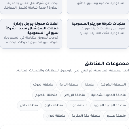
الموعد.
واستلام سريع. تواصل الآن.
السعودية: تصميم وتنسيق حدائق
تبحث عن شركة نقل عفش بالمدينة
منازل وفلل واستراحات وأسطح،
المنورة؟ خدمة شاملة تشمل المعاينة،
تركيب ثيل طبيعي وصناعي وعشب
الفك والتركيب، التغليف الاحترافي، نقل
جداري، مظلات وجلسات وإضاءة وري
آمن بسيارات مجهزة، وخيارات رفع
بالتنقيط، شلالات ونوافير وصيانة
للأدوار وتخزين مؤقت عند الحاجة. دليل
منتجات شركة فوريفر السعودية
اعلانات ممولة جوجل وإدارة
شهرية. اطلب معاينة وخطة تصميم
إعلانك السعودية يساعدك تختار
حملات السوشيال ميديا | شركة
تعرف على منتجات شركة فوريفر
تناسب مساحتك
الخدمة المناسبة وتعرف خطوات النقل
سيو في السعودية
السعودية: فئات العناية بالبشرة
والتسعير
والشعر والجسم، منتجات الألوفيرا،
خدمات تسويق متكاملة في السعودية:
المكملات الغذائية ومنتجات النحل…
شركة سيو لتحسين محركات البحث +
مع إرشادات اختيار المنتج المناسب،
اعلانات ممولة جوجل + ادارة حملات
التحقق من الأصالة، وطريقة الطلب
السيوشيال ميديا. خطط واضحة، تتبع
من موزعين داخل السعودية عبر دليل
تحويلات، تقارير شهرية، وتحسين
إعلانك السعودية.
مستمر لرفع العملاء والمبيعات مع
مجموعات المناطق
دليل إعلانك السعودية
اختر المنطقة المناسبة، ثم افتح الحي للوصول للإعلانات والخدمات المتاحة.
المنطقة الشرقية
جليجلة
منطقة الباحة
منطقة الجوف
منطقة الحدود الشمالية
منطقة الرياض
منطقة القصيم
منطقة المدينة المنورة
منطقة تبوك
منطقة جازان
منطقة حائل
منطقة عسير
منطقة مكة المكرمة
منطقة نجران