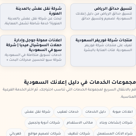
أثاث مكاتب وأجهزة كهربائية. معاينة
مكيفات، ثلاجات، غسالات، أثاث
وتقييم عادل، فك ونقل سريع،
مكاتب، ومحتويات شقق وفلل كاملة.
تنسيق حدائق الرياض
شركة نقل عفش بالمدينة
واستلام فوري. تواصل الآن لتحديد
معاينة وتقييم عادل، فك ونقل،
المنورة
تنسيق حدائق الرياض من دليل إعلانك
الموعد.
واستلام سريع. تواصل الآن.
السعودية: تصميم وتنسيق حدائق
تبحث عن شركة نقل عفش بالمدينة
منازل وفلل واستراحات وأسطح،
المنورة؟ خدمة شاملة تشمل المعاينة،
تركيب ثيل طبيعي وصناعي وعشب
الفك والتركيب، التغليف الاحترافي، نقل
جداري، مظلات وجلسات وإضاءة وري
آمن بسيارات مجهزة، وخيارات رفع
بالتنقيط، شلالات ونوافير وصيانة
للأدوار وتخزين مؤقت عند الحاجة. دليل
منتجات شركة فوريفر السعودية
اعلانات ممولة جوجل وإدارة
شهرية. اطلب معاينة وخطة تصميم
إعلانك السعودية يساعدك تختار
حملات السوشيال ميديا | شركة
تعرف على منتجات شركة فوريفر
تناسب مساحتك
الخدمة المناسبة وتعرف خطوات النقل
سيو في السعودية
السعودية: فئات العناية بالبشرة
والتسعير
والشعر والجسم، منتجات الألوفيرا،
خدمات تسويق متكاملة في السعودية:
المكملات الغذائية ومنتجات النحل…
شركة سيو لتحسين محركات البحث +
مع إرشادات اختيار المنتج المناسب،
اعلانات ممولة جوجل + ادارة حملات
التحقق من الأصالة، وطريقة الطلب
السيوشيال ميديا. خطط واضحة، تتبع
من موزعين داخل السعودية عبر دليل
تحويلات، تقارير شهرية، وتحسين
إعلانك السعودية.
مستمر لرفع العملاء والمبيعات مع
مجموعات الخدمات في دليل إعلانك السعودية
دليل إعلانك السعودية
قم بالانتقال السريع لمجموعة الخدمات التي تناسب احتياجك، ثم اختر الخدمة الفرعية
المناسبة.
اعلانات مبوبة
دليل الخدمات
خدمات تعقيب
شركة نقل عفش
شركات إنشاءات وبناء
مكاتب الاستقدام
شركات أدوية وتجميل
شراء الاثاث المستعمل
شركات تنظيف
شركات تصميم مواقع
كهربائي