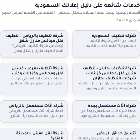
خدمات شائعة على دليل إعلانك السعودية
أقسام رئيسية يبحث عنها العملاء بشكل مستمر – اضغط على القسم لعرض جميع
مزودي الخدمة.
شركة تنظيف السعودية
شركة تنظيف بالرياض – تنظيف
فلل مجالس منازل شقق
تبحث عن أفضل شركة تنظيف
بالسعودية؟ نقدم خدمات تنظيف
تبحث عن شركة تنظيف بالرياض؟
شاملة للمنازل، الشقق، والفلل، مع
نقدم تنظيف منازل وشقق وفلل
جلي البلاط وتنظيف الكنب بأحدث
ومجالس وكنب وموكيت بالبخار، مع
التقنيات. نظافة مثالية، سرعة، وأسعار
تعقيم اختياري وخطط زيارة مرنة
تنافسية. اطلب خدمتك الآن!
وعقود دورية للمنازل والمكاتب. اطلب
شركة تنظيف بجازان - تنظيف
شركة تنظيف بعرعر – غسيل
تقييمًا مجانيًا وتفاصيل السعر حسب
منازل فلل مجالس خزانات -
فلل ومجالس وخزانات وكنب
المساحة والخدمة.
شركات التنظيف بجازان
خدمات تنظيف احترافية في عرعر:
شركة تنظيف بجازان من دليل إعلانك
منازل، فلل، شقق، خزانات، مجالس،
السعودية: تنظيف منازل وشقق
كنب، موكيت، ستائر وجلي وتلميع
وفلل، مجالس وكنب وموكيت بالبخار،
البلاط. خبراء في التعقيم وإزالة الغبار.
تنظيف مطابخ وحمامات، وتنظيف
اتصل بنا.
وتعقيم الخزانات. خدمة مرنة وزيارات
شراء اثاث مستعمل بجدة
شراء اثاث مستعمل بالرياض
دورية وعقود للمنشآت. اتصل الآن
خدمة شراء اثاث مستعمل بجدة من
خدمة شراء اثاث مستعمل بالرياض
لحجز الموعد.
دليل إعلانك السعودية: نشتري غرف
من دليل إعلانك السعودية: نشتري
نوم، كنب، مجالس، مطابخ، دواليب،
غرف نوم، كنب، مجالس، مطابخ،
أثاث مكاتب وأجهزة كهربائية. معاينة
مكيفات، ثلاجات، غسالات، أثاث
وتقييم عادل، فك ونقل سريع،
مكاتب، ومحتويات شقق وفلل كاملة.
تنسيق حدائق الرياض
شركة نقل عفش بالمدينة
واستلام فوري. تواصل الآن لتحديد
معاينة وتقييم عادل، فك ونقل،
المنورة
تنسيق حدائق الرياض من دليل إعلانك