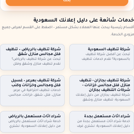
بحث
خدمات شائعة على دليل إعلانك السعودية
أقسام رئيسية يبحث عنها العملاء بشكل مستمر – اضغط على القسم لعرض جميع
مزودي الخدمة.
شركة تنظيف السعودية
شركة تنظيف بالرياض – تنظيف
فلل مجالس منازل شقق
تبحث عن أفضل شركة تنظيف
بالسعودية؟ نقدم خدمات تنظيف
تبحث عن شركة تنظيف بالرياض؟
شاملة للمنازل، الشقق، والفلل، مع
نقدم تنظيف منازل وشقق وفلل
جلي البلاط وتنظيف الكنب بأحدث
ومجالس وكنب وموكيت بالبخار، مع
التقنيات. نظافة مثالية، سرعة، وأسعار
تعقيم اختياري وخطط زيارة مرنة
تنافسية. اطلب خدمتك الآن!
وعقود دورية للمنازل والمكاتب. اطلب
شركة تنظيف بجازان - تنظيف
شركة تنظيف بعرعر – غسيل
تقييمًا مجانيًا وتفاصيل السعر حسب
منازل فلل مجالس خزانات -
فلل ومجالس وخزانات وكنب
المساحة والخدمة.
شركات التنظيف بجازان
خدمات تنظيف احترافية في عرعر:
شركة تنظيف بجازان من دليل إعلانك
منازل، فلل، شقق، خزانات، مجالس،
السعودية: تنظيف منازل وشقق
كنب، موكيت، ستائر وجلي وتلميع
وفلل، مجالس وكنب وموكيت بالبخار،
البلاط. خبراء في التعقيم وإزالة الغبار.
تنظيف مطابخ وحمامات، وتنظيف
اتصل بنا.
وتعقيم الخزانات. خدمة مرنة وزيارات
شراء اثاث مستعمل بجدة
شراء اثاث مستعمل بالرياض
دورية وعقود للمنشآت. اتصل الآن
خدمة شراء اثاث مستعمل بجدة من
خدمة شراء اثاث مستعمل بالرياض
لحجز الموعد.
دليل إعلانك السعودية: نشتري غرف
من دليل إعلانك السعودية: نشتري
نوم، كنب، مجالس، مطابخ، دواليب،
غرف نوم، كنب، مجالس، مطابخ،