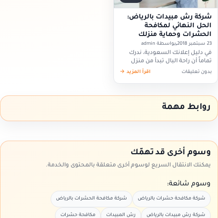
شركة رش مبيدات بالرياض:
الحل النهائي لمكافحة
الحشرات وحماية منزلك
23 سبتمبر 2018
بواسطة admin
في دليل إعلانك السعودية، ندرك
تماماً أن راحة البال تبدأ من منزل
نظيف وخالٍ من الآفات. تعتبر شركة
بدون تعليقات
اقرأ المزيد →
رش مبيدات بالرياض الخيار الأمثل
لكل من يبحث…
روابط مهمة
وسوم أخرى قد تهمّك
يمكنك الانتقال السريع لوسوم أخرى متعلقة بالمحتوى والخدمة.
وسوم شائعة:
شركة مكافحة حشرات بالرياض
شركة مكافحة الحشرات بالرياض
شركة رش مبيدات بالرياض
رش المبيدات
مكافحة حشرات