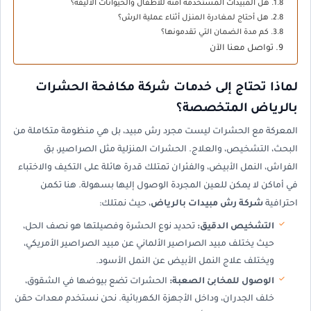
هل المبيدات المستخدمة آمنة للأطفال والحيوانات الأليفة؟
هل أحتاج لمغادرة المنزل أثناء عملية الرش؟
كم مدة الضمان التي تقدمونها؟
تواصل معنا الآن
لماذا تحتاج إلى خدمات شركة مكافحة الحشرات
بالرياض المتخصصة؟
المعركة مع الحشرات ليست مجرد رش مبيد، بل هي منظومة متكاملة من
البحث، التشخيص، والعلاج. الحشرات المنزلية مثل الصراصير، بق
الفراش، النمل الأبيض، والفئران تمتلك قدرة هائلة على التكيف والاختباء
في أماكن لا يمكن للعين المجردة الوصول إليها بسهولة. هنا تكمن
احترافية
شركة رش مبيدات بالرياض
، حيث نمتلك:
التشخيص الدقيق:
تحديد نوع الحشرة وفصيلتها هو نصف الحل،
حيث يختلف مبيد الصراصير الألماني عن مبيد الصراصير الأمريكي،
ويختلف علاج النمل الأبيض عن النمل الأسود.
الوصول للمخابئ الصعبة:
الحشرات تضع بيوضها في الشقوق،
خلف الجدران، وداخل الأجهزة الكهربائية. نحن نستخدم معدات حقن