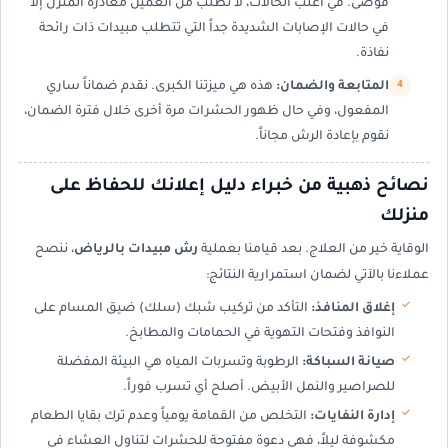
فوضى. في أغلب الحالات، لا نطلب من العميل مغادرة المنزل إلا
في حالات الإصابات الشديدة جداً التي تتطلب مبيدات ذات رائحة
نفاذة.
المتابعة والضمان:
هذه هي ميزتنا الكبرى. نقدم ضماناً ساري
المفعول، وفي حال ظهور الحشرات مرة أخرى خلال فترة الضمان،
نقوم بإعادة الرش مجاناً.
نصائح ذهبية من خبراء دليل إعلانك للحفاظ على
منزلك
الوقاية خير من العلاج. بعد قيامنا بعملية
رش مبيدات بالرياض
، ننصح
عملاءنا بالآتي لضمان استمرارية النتائج:
إغلاق المنافذ:
التأكد من تركيب شبك (سلك) ضيق المسام على
النوافذ وفتحات التهوية في الحمامات والمطابخ.
صيانة السباكة:
الرطوبة وتسربات المياه هي البيئة المفضلة
للصراصير والنمل الأبيض. أصلح أي تسرب فوراً.
إدارة النفايات:
التخلص من القمامة يومياً وعدم ترك بقايا الطعام
مكشوفة ليلاً، فهي دعوة مفتوحة للحشرات لتناول العشاء في