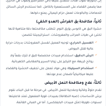
إلى جحورها تموت هناك، لتتغذى عليها باقي الصراصير وتموت هي الأخرى،
مما يضمن القضاء على المستعمرة بالكامل. كما نستخدم الرش السائل
للحمامات والبالوعات لعمل حزام كيميائي يمنع دخولها.
ثانياً: مكافحة بق الفراش (العدو الخفي)
حشرة البق هي كابوس يؤرق النوم. تتطلب مكافحتها دقة متناهية لأنها
تختبئ في طيات المراتب والمفروشات. استراتيجيتنا تتضمن:
الغسيل الحراري:
توجيه العميل لغسل المفروشات بدرجات حرارة
عالية لقتل البيوض.
الرش الدقيق:
استخدام مبيدات مخصصة للبق لا تترك بقعاً ولا
روائح كريهة، مع التركيز على زوايا السرير والمقابض الكهربائية.
استخدام السيليكا:
وهي مواد تعمل على تجفيف الحشرة والقضاء
عليها ميكانيكياً لضمان عدم عودتها.
ثالثاً: علاج ومكافحة النمل الأبيض
نقدم حلولاً وقائية وعلاجية للنمل الأبيض. في مرحلة ما قبل البناء، نقوم
برش الأساسات (صبه النظافة) بمبيدات قوية المفعول تمتد فاعليتها
لسنوات طويلة (مثل مبيدات البايفلكس). أما في المباني القائمة،