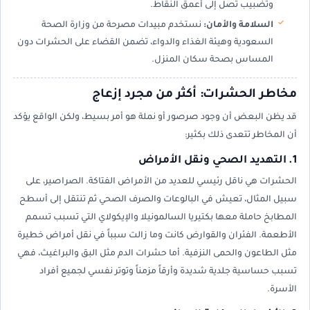
وتضبيب تصل إلى أعمق النقاط.
السلامة والأمان:
نستخدم مبيدات مصرحة من وزارة الصحة
السعودية وهيئة الغذاء والدواء، تضمن القضاء على الحشرات دون
المساس بصحة سكان المنزل.
مخاطر الحشرات: أكثر من مجرد إزعاج
قد يظن البعض أن وجود صرصور أو نملة هو أمر بسيط، ولكن الواقع يؤكد
أن المخاطر تتعدى ذلك بكثير:
1. التهديد الصحي ونقل الأمراض
الحشرات هي ناقل رئيسي للعديد من الأمراض الفتاكة. الصراصير، على
سبيل المثال، تعيش في البالوعات والصرف الصحي ثم تنتقل إلى أسطح
المطابخ حاملة معها بكتيريا السالمونيلا والإيكولاي التي تسبب تسمم
الأطعمة. الفئران والقوارض كانت وما زالت سبباً في نقل أمراض خطيرة
مثل الطاعون والحمى النزفية. أما حشرات الدم مثل البق والبراغيث، فهي
تسبب حساسية جلدية شديدة وأرقاً مزمناً وتوتر نفسي لجميع أفراد
الأسرة.