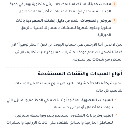
معدات حديثة:
استخدامنا لمضخات رش متطورة يوفر في كمية
المبيد المستخدم مع تغطية مساحات أكبر بفاعلية قصوى.
عروض وخصومات:
نقدم في
دليل إعلانك السعودية
باقات
سنوية وعقود شهرية للمنشآت بأسعار تنافسية لا ترهق
الميزانية.
نحن لا ندعي أننا الأرخص على حساب الجودة، بل نحن “الأكثر توفيراً” لأن
خدمتنا تضمن لك عدم عودة الحشرات، مما يوفر عليك تكاليف الرش
المتكرر مع شركات غير محترفة.
أنواع المبيدات والتقنيات المستخدمة
تتميز
شركة مكافحة حشرات بالرياض
بتنوع ترسانتها من المبيدات
لتناسب كل حالة:
المبيدات العضوية:
آمنة جداً وتستخدم في المطاعم والمنازل التي
يتواجد بها أطفال أو مرضى حساسية.
الهيدروكربونات المكلورة:
تستخدم بحذر وبواسطة محترفين
للمناطق الخارجية والحدائق للقضاء على الآفات الزراعية والحشرات