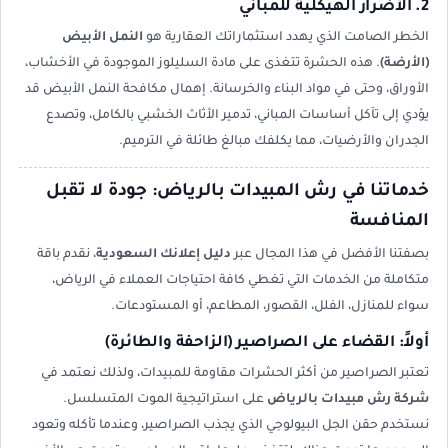
2. الأضرار الهيكلية للمباني
الخطر الصامت الذي يهدد استثماراتك العقارية هو
النمل الأبيض
(الأرضة)
. هذه الحشرة تتغذى على مادة السليلوز الموجودة في الأخشاب،
الأوراق، وحتى في مواد البناء والخرسانة. إهمال مكافحة النمل الأبيض قد
يؤدي إلى تآكل أساسات المباني، تدمير الأثاث الخشبي بالكامل، وتصدع
الجدران والأرضيات، مما يكلفك مبالغ طائلة في الترميم.
خدماتنا في رش المبيدات بالرياض: جودة لا تقبل
المنافسة
بصفتنا الأفضل في هذا المجال عبر
دليل إعلانك السعودية
، نقدم باقة
متكاملة من الخدمات التي تغطي كافة احتياجات العملاء في الرياض،
سواء للمنازل، الفلل، القصور، المطاعم، أو المستودعات.
أولاً: القضاء على الصراصير (الزاحفة والطائرة)
تعتبر الصراصير من أكثر الحشرات مقاومة للمبيدات، ولذلك نعتمد في
شركة رش مبيدات بالرياض
على استراتيجية الموت المتسلسل.
نستخدم حقن الجل البيولوجي الذي يجذب الصراصير، وعندما تأكله وتعود