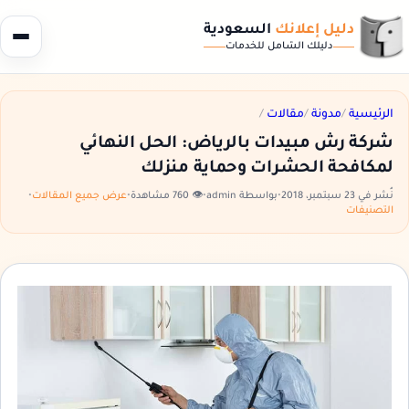
دليل إعلانك
السعودية
دليلك الشامل للخدمات
الرئيسية
/
مدونة
/
مقالات
/
شركة رش مبيدات بالرياض: الحل النهائي
لمكافحة الحشرات وحماية منزلك
نُشر في 23 سبتمبر، 2018
•
بواسطة admin
•
👁️ 760 مشاهدة
•
عرض جميع المقالات
•
التصنيفات