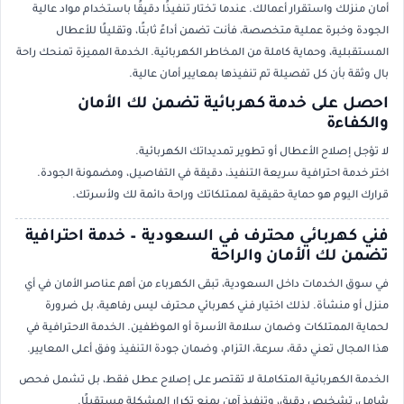
أمان منزلك واستقرار أعمالك. عندما تختار تنفيذًا دقيقًا باستخدام مواد عالية
الجودة وخبرة عملية متخصصة، فأنت تضمن أداءً ثابتًا، وتقليلًا للأعطال
المستقبلية، وحماية كاملة من المخاطر الكهربائية. الخدمة المميزة تمنحك راحة
بال وثقة بأن كل تفصيلة تم تنفيذها بمعايير أمان عالية.
احصل على خدمة كهربائية تضمن لك الأمان
والكفاءة
لا تؤجل إصلاح الأعطال أو تطوير تمديداتك الكهربائية.
اختر خدمة احترافية سريعة التنفيذ، دقيقة في التفاصيل، ومضمونة الجودة.
قرارك اليوم هو حماية حقيقية لممتلكاتك وراحة دائمة لك ولأسرتك.
فني كهربائي محترف في السعودية – خدمة احترافية
تضمن لك الأمان والراحة
في سوق الخدمات داخل السعودية، تبقى الكهرباء من أهم عناصر الأمان في أي
منزل أو منشأة. لذلك اختيار فني كهربائي محترف ليس رفاهية، بل ضرورة
لحماية الممتلكات وضمان سلامة الأسرة أو الموظفين. الخدمة الاحترافية في
هذا المجال تعني دقة، سرعة، التزام، وضمان جودة التنفيذ وفق أعلى المعايير.
الخدمة الكهربائية المتكاملة لا تقتصر على إصلاح عطل فقط، بل تشمل فحص
شامل، تشخيص دقيق، وتنفيذ آمن يمنع تكرار المشكلة مستقبلًا.