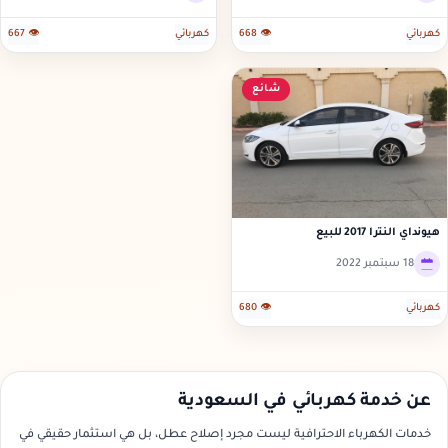
كهربائي
👁 668
كهربائي
👁 667
شائع
هيونداي النترا 2017 للبيع
18 سبتمبر 2022
كهربائي
👁 680
عن خدمة كهربائي في السعودية
خدمات الكهرباء الاحترافية ليست مجرد إصلاح عطل، بل هي استثمار حقيقي في