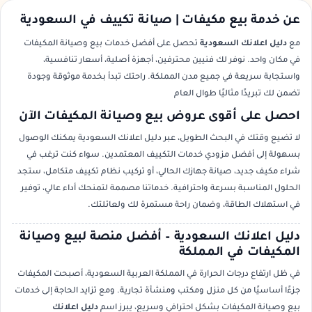
عن خدمة بيع مكيفات | صيانة تكييف في السعودية
مع
دليل اعلانك السعودية
تحصل على أفضل خدمات بيع وصيانة المكيفات
في مكان واحد. نوفر لك فنيين محترفين، أجهزة أصلية، أسعار تنافسية،
واستجابة سريعة في جميع مدن المملكة. راحتك تبدأ بخدمة موثوقة وجودة
تضمن لك تبريدًا مثاليًا طوال العام
احصل على أقوى عروض بيع وصيانة المكيفات الآن
لا تضيع وقتك في البحث الطويل، عبر دليل اعلانك السعودية يمكنك الوصول
بسهولة إلى أفضل مزودي خدمات التكييف المعتمدين. سواء كنت ترغب في
شراء مكيف جديد، صيانة جهازك الحالي، أو تركيب نظام تكييف متكامل، ستجد
الحلول المناسبة بسرعة واحترافية. خدماتنا مصممة لتمنحك أداء عالي، توفير
في استهلاك الطاقة، وضمان راحة مستمرة لك ولعائلتك.
دليل اعلانك السعودية – أفضل منصة لبيع وصيانة
المكيفات في المملكة
في ظل ارتفاع درجات الحرارة في المملكة العربية السعودية، أصبحت المكيفات
جزءًا أساسيًا من كل منزل ومكتب ومنشأة تجارية. ومع تزايد الحاجة إلى خدمات
بيع وصيانة المكيفات بشكل احترافي وسريع، يبرز اسم
دليل اعلانك