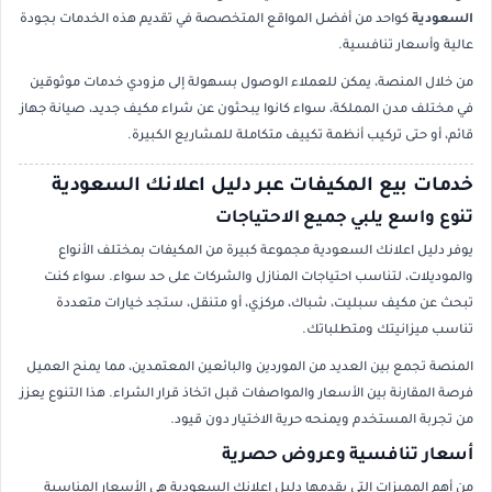
السعودية
كواحد من أفضل المواقع المتخصصة في تقديم هذه الخدمات بجودة
عالية وأسعار تنافسية.
من خلال المنصة، يمكن للعملاء الوصول بسهولة إلى مزودي خدمات موثوقين
في مختلف مدن المملكة، سواء كانوا يبحثون عن شراء مكيف جديد، صيانة جهاز
قائم، أو حتى تركيب أنظمة تكييف متكاملة للمشاريع الكبيرة.
خدمات بيع المكيفات عبر دليل اعلانك السعودية
تنوع واسع يلبي جميع الاحتياجات
يوفر دليل اعلانك السعودية مجموعة كبيرة من المكيفات بمختلف الأنواع
والموديلات، لتناسب احتياجات المنازل والشركات على حد سواء. سواء كنت
تبحث عن مكيف سبليت، شباك، مركزي، أو متنقل، ستجد خيارات متعددة
تناسب ميزانيتك ومتطلباتك.
المنصة تجمع بين العديد من الموردين والبائعين المعتمدين، مما يمنح العميل
فرصة المقارنة بين الأسعار والمواصفات قبل اتخاذ قرار الشراء. هذا التنوع يعزز
من تجربة المستخدم ويمنحه حرية الاختيار دون قيود.
أسعار تنافسية وعروض حصرية
من أهم المميزات التي يقدمها دليل اعلانك السعودية هي الأسعار المناسبة