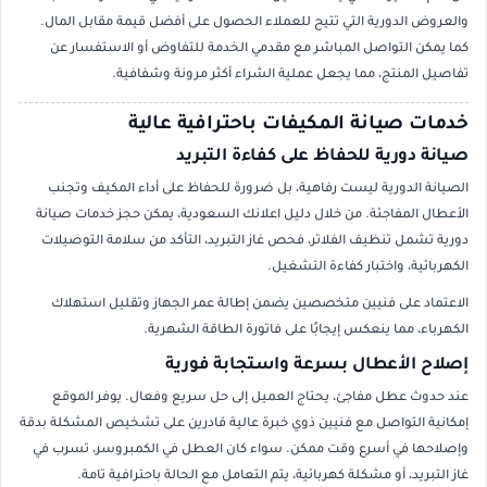
والعروض الدورية التي تتيح للعملاء الحصول على أفضل قيمة مقابل المال.
كما يمكن التواصل المباشر مع مقدمي الخدمة للتفاوض أو الاستفسار عن
تفاصيل المنتج، مما يجعل عملية الشراء أكثر مرونة وشفافية.
خدمات صيانة المكيفات باحترافية عالية
صيانة دورية للحفاظ على كفاءة التبريد
الصيانة الدورية ليست رفاهية، بل ضرورة للحفاظ على أداء المكيف وتجنب
الأعطال المفاجئة. من خلال دليل اعلانك السعودية، يمكن حجز خدمات صيانة
دورية تشمل تنظيف الفلاتر، فحص غاز التبريد، التأكد من سلامة التوصيلات
الكهربائية، واختبار كفاءة التشغيل.
الاعتماد على فنيين متخصصين يضمن إطالة عمر الجهاز وتقليل استهلاك
الكهرباء، مما ينعكس إيجابًا على فاتورة الطاقة الشهرية.
إصلاح الأعطال بسرعة واستجابة فورية
عند حدوث عطل مفاجئ، يحتاج العميل إلى حل سريع وفعال. يوفر الموقع
إمكانية التواصل مع فنيين ذوي خبرة عالية قادرين على تشخيص المشكلة بدقة
وإصلاحها في أسرع وقت ممكن. سواء كان العطل في الكمبروسر، تسرب في
غاز التبريد، أو مشكلة كهربائية، يتم التعامل مع الحالة باحترافية تامة.